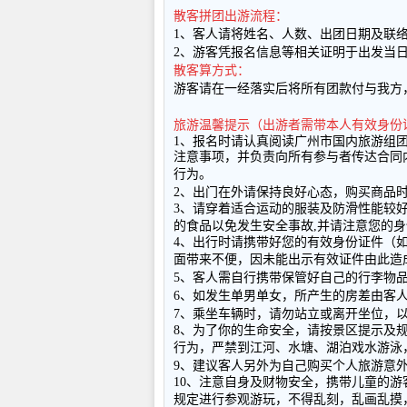
散客拼团出游流程：
1
、客人请将姓名、人数、出团日期及联
2
、游客凭报名信息等相关证明于出发当
散客算方式：
游客请在一经落实后将所有团款付与我方
旅游温馨提示（出游者需带本人有效身份
1
、报名时请认真阅读广州市国内旅游组
注意事项，并负责向所有参与者传达合同
行为。
2
、出门在外请保持良好心态，购买商品
3
、请穿着适合运动的服装及防滑性能较
的食品以免发生安全事故
,
并请注意您的身
4
、出行时请携带好您的有效身份证件（
面带来不便，因未能出示有效证件由此造
5
、客人需自行携带保管好自己的行李物
6
、如发生单男单女，所产生的房差由客
7
、乘坐车辆时，请勿站立或离开坐位，
8
、为了你的生命安全，请按景区提示及
行为，严禁到江河、水塘、湖泊戏水游泳
9
、建议客人另外为自己购买个人旅游意
10
、注意自身及财物安全，携带儿童的游
规定进行参观游玩，不得乱刻，乱画乱摸