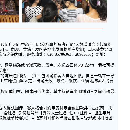
━━━━━━━━━━━━━━━━━━━━━━━━━━
立包团广州市中心平日出发核算的参考计价
(
人数增减会引起价格
从化、南沙、黄埔开发区等地出发价格略有增加；周末或黄金周
实际咨询为准。服务热线：
020-85786363
、
28965636
；网址：
计、调整线路或增减天数、景点。欢迎各团体来电咨询，我社可提
优惠！
店的纯玩包团游。（注：包团游指客人自组团队，自己一辆车一导
上车地点由客人定，出游天数、景点、餐饮、住宿均按客人的要
以按团体门票、团体房价优惠，其中每辆车坐
40
到
53
人之间价格最
客人确认回传→客人按合同约定支付定金或团款并于出发前一天
（含姓名
+
身份证号码【外籍人士姓名
+
性别
+
证件号
+
出生年月
送保险单给客人）→指定时间和地点接团出发→导游或司机接团