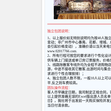
━━━━━━━━━━━━━━━━━━
独立包团说明：
1
、以上报
价如无特别说明均为按
40
人独
变动；非广州市中心番禺、花都、增城、
会引起价格变动），准确价请以当天来电
www.02017766.com.
2
、所有行程可按您的要求进行个性化设
供车辆上门接送或单订房订票服务，价格
3
、线路除散客专线外均为全程不进购物
游，中途不接收其它散客
,
出游时间与集合
求进行个性合理按排）；
4
、独立包团人数不限，一般
10
人以上可
平
,
反之则车费较高。
团队操作流程：
客人尽早确定日期，我司制定正规合同，
以上提供准确无误的
Excel
版出游人员名单
日】，我社将于出发前一天购买保险并发
当日付清余款。