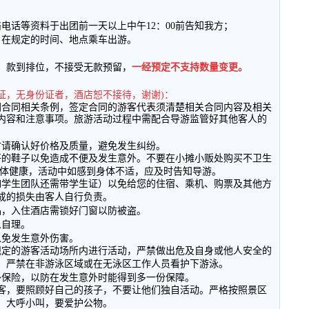
络电话等资料于出团前一天以上中午
12
：
00
前告知我方；
日在规定的时间、地点乘车出游。
，款到排位，不接受无款预留，
一经预定不支持数量变更。
证，无身份证者，酒店恕不接待，谢谢
)
：
团合同相关条例，签定合同的游客代表须清楚相关合同内容及相关
内容和注意事项。旅游活动过程中需配合导游监管好其他客人的
时请确认好价格及质量，避免发生纠纷。
好的鞋子以免造成不便及发生意外。不要在小摊小贩处购买不卫生
体健康，活动中如感到身体不适，应及时告知导游。
如学生团队还需带学生证）以免给您的住宿、乘机、购票及其他方
成的损失由客人自行负责。
品，入住酒店需锁好门窗以防被盗。
人自理。
以免发生意外伤害。
规定的游客活动场所内进行活动，严禁做出危及自身或他人安全的
，严禁在非游泳区域或在无泳区工作人员看护下游泳。
外保险，以防在发生意外时能得到多一份保障。
客，要照顾好自己的孩子，不要让他们独自活动。严格按照景区
，大呼小叫，要爱护公物。