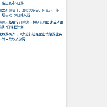
、告庄夜市5日游
州去新疆喀什、温宿大峡谷、阿克苏、莎
、塔县双飞8日纯玩游
海两天拓展培训|珠海一棵树公司团建活动团
培训2日课程计划
家旅游局许可58家旅行社经营出境旅游业务
—转自欣欣旅游网