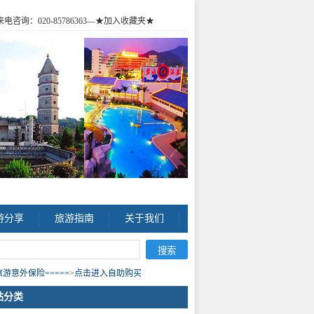
咨询：020-85786363
—★加入收藏夹★
游分享
旅游指南
关于我们
游意外保险=====>点击进入自助购买
站分类