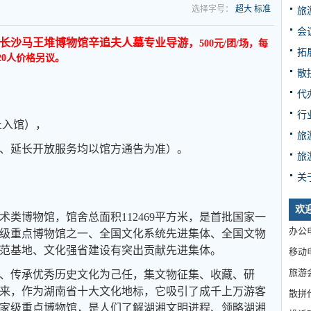
选择字号：
超大
标准
旅
会
长沙马王堆博物馆辛追夫人墓专业导游，
500元/团/场，
每
拓
20人价格另议。
散
代
行
停止入馆），
旅
、延长开放服务均以馆方通告为准）。
旅
关
欢
类博物馆，馆舍总面积112469平方米，是首批国家一
办公电
级重点博物馆之一、全国文化系统先进集体、全国文物
范基地、文化强省建设有突出贡献先进集体。
移动电
旅游
、传承优秀历史文化为己任，集文物征集、收藏、研
来，作为湖南省十大文化地标，它吸引了成千上万游客
散拼
家级重点博物馆，是人们了解湖湘文明进程、领略湖湘