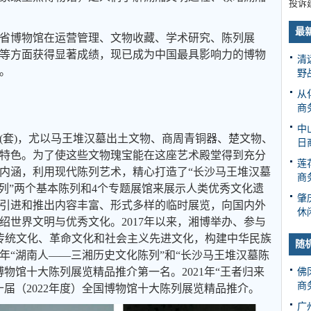
投诉
最
省博物馆在运营管理、文物收藏、学术研究、陈列展
等方面获得显著成绩，现已成为中国最具影响力的博物
清
。
野
从
商
中
(套)，尤以马王堆汉墓出土文物、商周青铜器、楚文物、
日
特色。为了使这些文物瑰宝能在这座艺术殿堂得到充分
莲
内涵，利用现代陈列艺术，精心打造了“长沙马王堆汉墓
商
陈列”两个基本陈列和4个专题展馆来展示人类优秀文化遗
肇
引进和推出内容丰富、形式多样的临时展览，向国内外
休
绍世界文明与优秀文化。2017年以来，湘博举办、参与
秀传统文化、革命文化和社会主义先进文化，构建中华民族
随
9年“湖南人——三湘历史文化陈列”和“长沙马王堆汉墓陈
博物馆十大陈列展览精品推介第一名。2021年“王者归来
佛
商
届（2022年度）全国博物馆十大陈列展览精品推介。
广