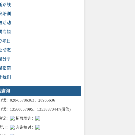
游路线
议培训
展活动
拼专辑
办项目
业动态
游分享
游指南
于我们
迎咨询
话：020-85786363、28965636
话：13560057095、13538873447(微信)
会议：
拓展培训：
代订：
咨询探讨：