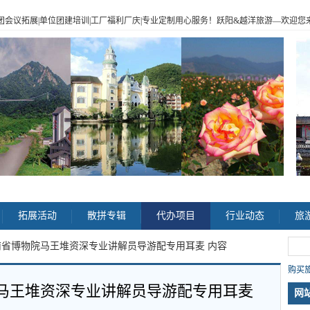
|企业包团会议拓展|单位团建培训|工厂福利厂庆|专业定制用心服务！跃阳
&
越洋旅游
—
欢迎您来电
>
拓展活动
散拼专辑
代办项目
行业动态
旅
南省博物院马王堆资深专业讲解员导游配专用耳麦 内容
购买旅
马王堆资深专业讲解员导游配专用耳麦
网