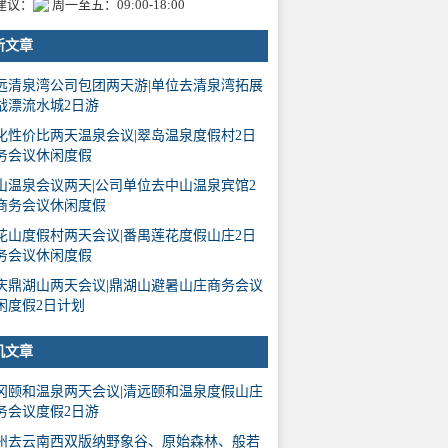
建议：
周一至五：09:00-18:00
新文章
远清泉湾公司包团两天游|单位去清泉湾拓展
战漂流水城2日游
化性价比两天温泉会议|翠岛温泉度假村2日
务会议休闲度假
山温泉会议两天|公司单位去中山温泉宾馆2
商务会议休闲度假
花山度假村两天会议|番禺莲花度假山庄2日
务会议休闲度假
庆鼎湖山两天会议|鼎湖山避暑山庄商务会议
闲度假2日计划
机文章
冈颐和温泉两天会议|清远颐和温泉度假山庄
务会议度假2日游
州去云南西双版纳野象谷、原始森林、般若