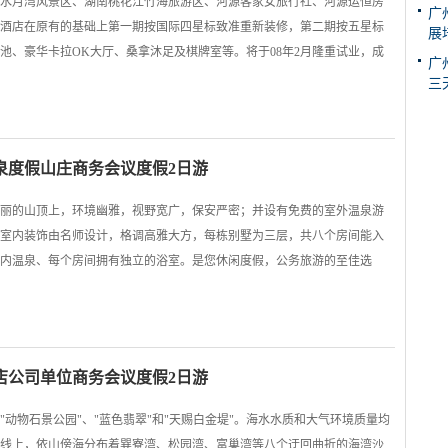
水月湾风景区、湖南桃花江竹海旅游区、河源客家女旅行社、河源运恒房
广
酒店在原有的基础上第一期按国际四星标致准重新装修，第二期按五星标
展
池、豪华卡拉OK大厅、桑拿沐足及棋牌室等。将于08年2月隆重试业，成
广
三
泉度假山庄商务会议度假2日游
丽的山顶上，环境幽雅，视野宽广，保安严密；并设有免费的室外温泉游
室内装饰由名师设计，格调高雅大方，每栋别墅为三层，共八个房间能入
内温泉、每个房间拥有独立的浴室。是您休闲度假，公务旅游的至佳选
店公司单位商务会议度假2日游
动物石景公园"、"蓝色翡翠"和"天赐白金堤"。海水水质和大气环境质量均
岸线上，依山傍海分布着巽寮湾、松园湾、富巢湾等八个迂回曲折的海湾沙