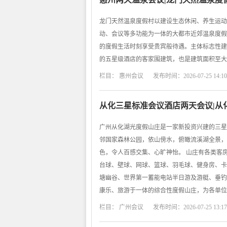
龙门天然温泉度假村以建设生态休闲、养生运动
动、会议等多功能为一体的大都市近郊温泉度假
的度假生活时刻享受贵宾般待遇。主体标志性建
的五星级酒店的客家围建筑，也是建筑面积至大
栏目：
惠州会议
发布时间：2026-07-25 14:10
从化三星标准会议酒店两天会议|从
广州从化湖光度假山庄是一家新投资兴建的三星
邻国家森林公园，依山傍水，俯瞰流溪湖全景，
色，令人百感交集、心旷神怡。 山庄有各类客
台球、壁球、网球、篮球、羽毛球、健身房、卡
塘幽谷、世界第一蓄能电站半日游及游艇、垂钓
康乐、旅游于一体的综合性度假山庄，为各单位
栏目：
广州会议
发布时间：2026-07-25 13:17