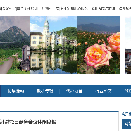
|企业包团会议拓展|单位团建培训|工厂福利厂庆|专业定制用心服务！跃阳
&
越洋旅游
—
欢迎您来电
>
拓展活动
散拼专辑
代办项目
行业动态
旅
购买旅
度假村2日商务会议休闲度假
网