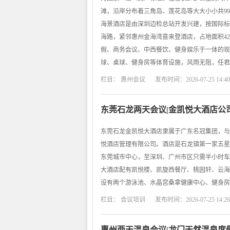
滩，沿岸分布着三角岛、莲花岛等大大小小共9
海景酒店是由深圳边检总站开发兴建，按国际标
海路，紧邻惠州金海湾喜来登酒店，占地面积42
假、商务会议、中西餐饮、健身娱乐于一体的现
球、桌球、健身房等体育设施，风雨无阻，任君
栏目：
惠州会议
发布时间：2026-07-25 14:40
东莞石龙两天会议|金凯悦大酒店公
东莞石龙金凯悦大酒店隶属于广东名冠集团，与
悦酒店管理有限公司。酒店是石龙镇第一家五星
东莞城市中心，至深圳、广州市区只需半小时车
大酒店配有凯悦楼、凯旋西餐厅、桃园轩、云海
设有两个游泳池、水晶宫桑拿健康中心、健身房
栏目：
会议培训
发布时间：2026-07-25 14:26
惠州两天温泉会议|龙门天然温泉度