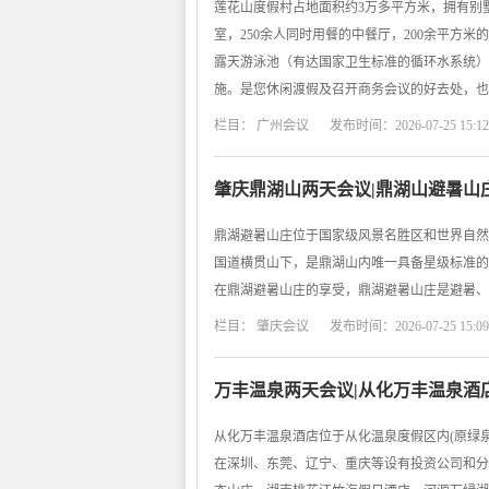
莲花山度假村占地面积约3万多平方米，拥有别
室，250余人同时用餐的中餐厅，200余平方米
露天游泳池（有达国家卫生标准的循环水系统）
施。是您休闲渡假及召开商务会议的好去处，也
栏目：
广州会议
发布时间：2026-07-25 15:12
肇庆鼎湖山两天会议|鼎湖山避暑山
鼎湖避暑山庄位于国家级风景名胜区和世界自然
国道横贯山下，是鼎湖山内唯一具备星级标准的
在鼎湖避暑山庄的享受，鼎湖避暑山庄是避暑、
栏目：
肇庆会议
发布时间：2026-07-25 15:09
万丰温泉两天会议|从化万丰温泉酒
从化万丰温泉酒店位于从化温泉度假区内(原绿
在深圳、东莞、辽宁、重庆等设有投资公司和分