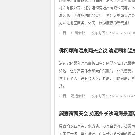
态山庄、湖南桃花江竹海假日酒店、河源万绿湖
地产有限公司、辽宁运恒房地产有限公司等。本
准装修，内建多功能会议厅、室外大型露天温泉
为从化地区商务、休闲、旅游度假的新亮点！
栏目：
广州会议
发布时间：2026-07-25 14:50
佛冈颐和温泉两天会议|清远颐和温
清远佛冈颐和温泉度假山庄：别墅区位于风景秀
泳池，让你真实体会和大自然融为一体的感受。
住十五个人；设有会客区、套房、自助厨房、室
择。
栏目：
清远会议
发布时间：2026-07-25 14:42
巽寮湾两天会议|惠州长沙湾海景酒
巽寮湾以石奇美、水奇清、沙奇白著称，被誉为"
为国家一级（类）标准。在总长27多公里的海