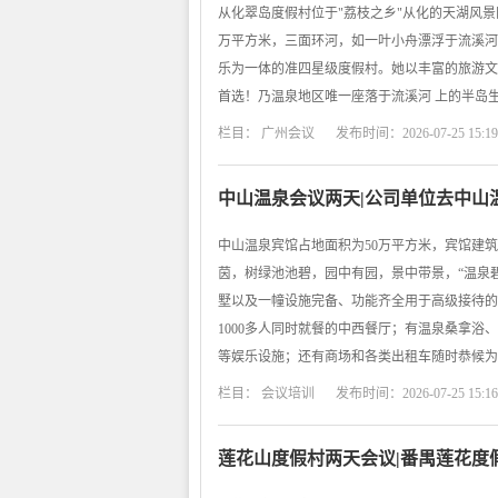
从化翠岛度假村位于"荔枝之乡"从化的天湖风景
万平方米，三面环河，如一叶小舟漂浮于流溪河
乐为一体的准四星级度假村。她以丰富的旅游文
首选！乃温泉地区唯一座落于流溪河 上的半岛
栏目：
广州会议
发布时间：2026-07-25 15:19
中山温泉会议两天|公司单位去中山
中山温泉宾馆占地面积为50万平方米，宾馆建
茵，树绿池池碧，园中有园，景中带景，“温泉碧
墅以及一幢设施完备、功能齐全用于高级接待的
1000多人同时就餐的中西餐厅；有温泉桑拿
等娱乐设施；还有商场和各类出租车随时恭候为
栏目：
会议培训
发布时间：2026-07-25 15:16
莲花山度假村两天会议|番禺莲花度