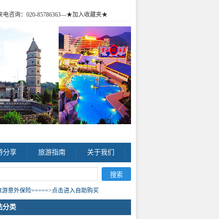
咨询：020-85786363
—★加入收藏夹★
游分享
旅游指南
关于我们
游意外保险=====>点击进入自助购买
站分类