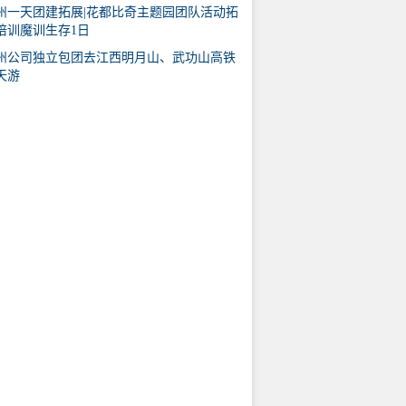
州一天团建拓展|花都比奇主题园团队活动拓
培训魔训生存1日
州公司独立包团去江西明月山、武功山高铁
天游