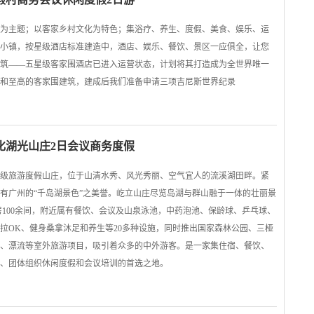
为主题；以客家乡村文化为特色；集浴疗、养生、度假、美食、娱乐、运
小镇，按星级酒店标准建造中，酒店、娱乐、餐饮、景区一应俱全，让您
筑——五星级客家围酒店已进入运营状态，计划将其打造成为全世界唯一
和至高的客家围建筑，建成后我们准备申请三项吉尼斯世界纪录
化湖光山庄2日会议商务度假
级旅游度假山庄，位于山清水秀、风光秀丽、空气宜人的流溪湖田畔。紧
有广州的“千岛湖景色”之美誉。屹立山庄尽览岛湖与群山融于一体的壮丽景
房100余间，附近属有餐饮、会议及山泉泳池，中药泡池、保龄球、乒乓球、
拉OK、健身桑拿沐足和养生等20多种设施，同时推出国家森林公园、三桠
、漂流等室外旅游项目，吸引着众多的中外游客。是一家集住宿、餐饮、
、团体组织休闲度假和会议培训的首选之地。