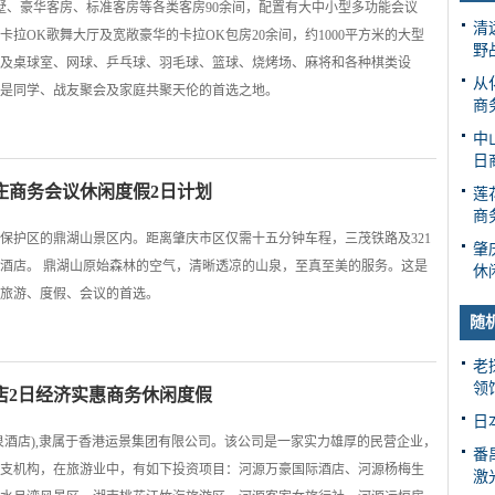
墅、豪华客房、标准客房等各类客房90余间，配置有大中小型多功能会议
清
的卡拉OK歌舞大厅及宽敞豪华的卡拉OK包房20余间，约1000平方米的大型
野
及桌球室、网球、乒乓球、羽毛球、篮球、烧烤场、麻将和各种棋类设
从
是同学、战友聚会及家庭共聚天伦的首选之地。
商
中
日
庄商务会议休闲度假2日计划
莲
商
保护区的鼎湖山景区内。距离肇庆市区仅需十五分钟车程，三茂铁路及321
肇
酒店。 鼎湖山原始森林的空气，清晰透凉的山泉，至真至美的服务。这是
休
旅游、度假、会议的首选。
随
老
领
店2日经济实惠商务休闲度假
日
泉酒店),隶属于香港运景集团有限公司。该公司是一家实力雄厚的民营企业，
番
支机构，在旅游业中，有如下投资项目：河源万豪国际酒店、河源杨梅生
激