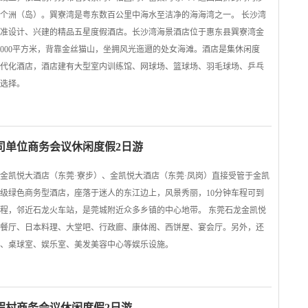
9个洲（岛）。巽寮湾是粤东数百公里中海水至洁净的海海湾之一。 长沙湾
准设计、兴建的精品五星度假酒店。长沙湾海景酒店位于惠东县巽寮湾金
000平方米，背靠金丝猫山，坐拥风光迤逦的处女海滩。酒店是集休闲度
代化酒店，酒店建有大型室内训练馆、网球场、篮球场、羽毛球场、乒乓
选择。
司单位商务会议休闲度假2日游
金凯悦大酒店（东莞·寮步）、金凯悦大酒店（东莞·凤岗）直接受管于金凯
级绿色商务型酒店，座落于迷人的东江边上，风景秀丽，10分钟车程可到
程，邻近石龙火车站，是莞城附近众多乡镇的中心地带。 东莞石龙金凯悦
餐厅、日本料理、大堂吧、行政廊、康体阁、西饼屋、宴会厅。另外，还
、桌球室、娱乐室、美发美容中心等娱乐设施。
假村商务会议休闲度假2日游