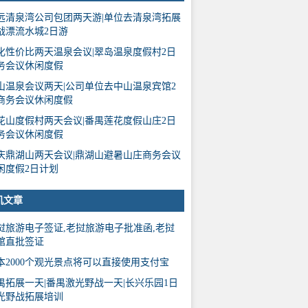
远清泉湾公司包团两天游|单位去清泉湾拓展
战漂流水城2日游
化性价比两天温泉会议|翠岛温泉度假村2日
务会议休闲度假
山温泉会议两天|公司单位去中山温泉宾馆2
商务会议休闲度假
花山度假村两天会议|番禺莲花度假山庄2日
务会议休闲度假
庆鼎湖山两天会议|鼎湖山避暑山庄商务会议
闲度假2日计划
机文章
挝旅游电子签证,老挝旅游电子批准函,老挝
馆直批签证
本2000个观光景点将可以直接使用支付宝
禺拓展一天|番禺激光野战一天|长兴乐园1日
光野战拓展培训