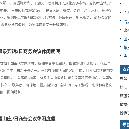
区脚下，经紧张筹备，于2003年底强势介入从化旅游市场，度假村占地6.7
江
中央， 生态园林式建筑设计，是集客房、餐饮、会议、温泉沐浴、保健娱
广
化，周到细腻的服务成为您度假旅游、健康休闲、知己聚会、 商务会议的
清
生态园林式度假村，为流溪河畔又一璀璨明珠。
惠
国
肇
温泉宾馆2日商务会议休闲度假
佛
筑犹如中国古代皇家园林，殿阁亭台高低错落，回廊水榭色连相接，花红草
欢
苑”是中山市新十景之一。宾馆有10幢华丽的客房主楼，14座庭院优雅的别
贵宾楼，共有房间380套；有多个大中型多功能会议室和商务中心；有容纳
办公电
浴、卡拉OK歌舞厅、网球场、露天游泳池、射击场、电子游戏、桌球和麻将房
移动电
阁下提供服务。
旅游
散拼
投诉
假山庄2日商务会议休闲度假
最