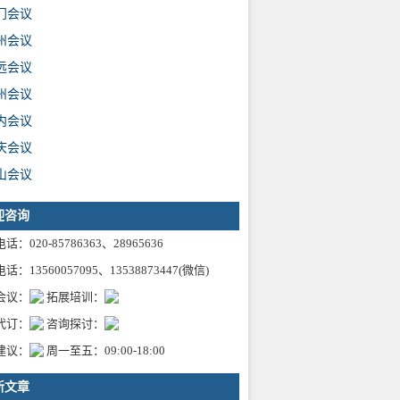
门会议
州会议
远会议
州会议
内会议
庆会议
山会议
迎咨询
话：020-85786363、28965636
话：13560057095、13538873447(微信)
会议：
拓展培训：
代订：
咨询探讨：
建议：
周一至五：09:00-18:00
新文章