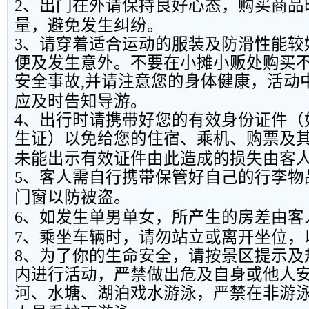
2
、出门在外请保持良好心态，购买商品
量，避免发生纠纷。
3
、请穿着适合运动的服装及防滑性能较
便及发生意外。不要在小摊小贩处购买
安全事故
,
并请注意您的身体健康，活动
应及时告知导游。
4
、出行时请携带好您的有效身份证件（
生证）以免给您的住宿、乘机、购票及
未能出示有效证件由此造成的损失由客
5
、客人需自行携带保管好自己的行李物
门窗以防被盗。
6
、如发生单男单女，所产生的房差由客
7
、乘坐车辆时，请勿站立或离开坐位，
8
、为了你的生命安全，请按景区提示及
内进行活动，严禁做出危及自身或他人
河、水塘、湖泊戏水游泳，严禁在非游