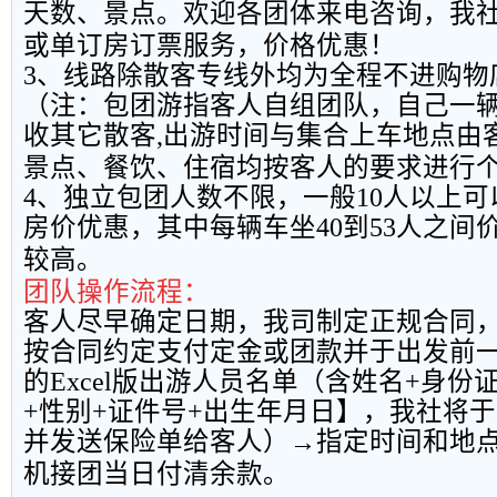
天数、景点。欢迎各团体来电咨询，我
或单订房订票服务，价格优惠！
3
、线路除散客专线外均为全程不进购物
（注：包团游指客人自组团队，自己一
收其它散客
,
出游时间与集合上车地点由
景点、餐饮、住宿均按客人的要求进行
4
、独立包团人数不限，一般
10
人以上可
房价优惠，其中每辆车坐
40
到
53
人之间
较高。
团队操作流程：
客人尽早确定日期，我司制定正规合同
按合同约定支付定金或团款并于出发前
的
Excel
版出游人员名单（含姓名
+
身份
+
性别
+
证件号
+
出生年月日】，我社将于
并发送保险单给客人）→指定时间和地
机接团当日付清余款。