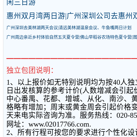
闲三日游
惠州双月湾两日游|广州深圳公司去惠州
广州深圳去美林湖两天会议|清远美林湖温泉会议、牛鱼嘴两日计划
广州周边亲近乡村体验自然五天夏令营|佛山早稻谷农场特色夏令营
[图
━━━━━━━━━━━━━━━━━
独立包团说明：
1
、以上报
价如无特别说明均为按
40
人独
日出发核算的参考计价
(
人数增减会引起
中心番禺、花都、增城、从化、南沙、
格略有增加；周末或黄金周会引起价格
天来电实际咨询为准。服务热线：
020-8
网址：
www.02017766.com.
2
、所有行程可按您的要求进行个性化设