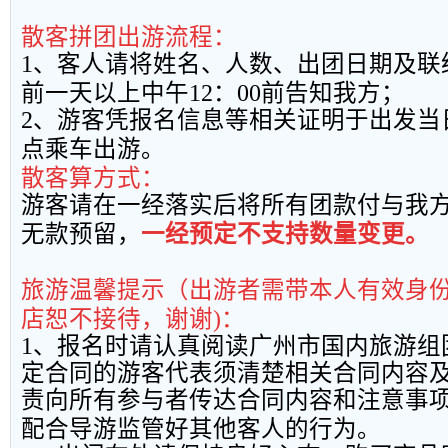
散客拼团出游流程：
1
、客人请将姓名、人数、出团日期及联
前一天以上中午
12
：
00
前告知我方；
2
、游客凭报名信息等相关证明于出发当
点乘车出游。
散客算方式：
游客请在一经落实后将所有团款付与我
无款预留，
一经预定不支持数量变更。
旅游温馨提示（出游者需带本人有效身
店恕不接待，谢谢
)
：
1
、报名时请认真阅读广州市国内旅游组
定合同的游客代表须清楚相关合同内容
责向所有参与者传达合同内容和注意事
配合导游监管好其他客人的行为。