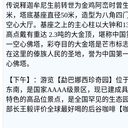
传说释迦牟尼生前转世为金鸡阿峦时曾生
米，塔底基座直径50米，造型为八角四
空心大厅。基座之上的主心柱以大钟和1
高点戴有重达 2.3吨的大金顶，堪称中
一空心佛塔，彩夺目的大金塔是芒市标
在这里的傣族人民的圣地，誉为中国第
心佛塔。
【下午】：游览【勐巴娜西珍奇园】位
东南，是国家AAAA级景区，现已建成
特色的高品位景点，是全国罕见的生态
部长王毅评价全球最好喝的后谷咖啡【