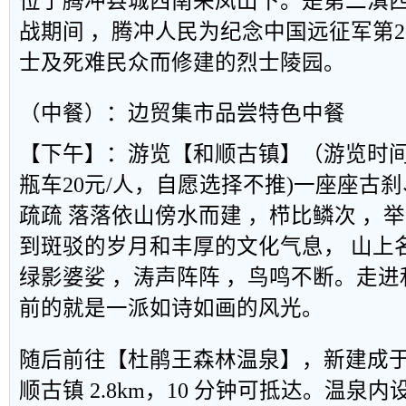
位于腾冲县城西南来凤山下。是第二滇
战期间 ，腾冲人民为纪念中国远征军第
士及死难民众而修建的烈士陵园。
（中餐）：边贸集市品尝特色中餐
【下午】：游览【和顺古镇】（游览时间
瓶车20元/人，自愿选择不推)一座座古
疏疏 落落依山傍水而建 ，栉比鳞次 ，
到斑驳的岁月和丰厚的文化气息， 山上
绿影婆娑 ，涛声阵阵 ，鸟鸣不断。走进
前的就是一派如诗如画的风光。
随后前往【杜鹃王森林温泉】，新建成于 2
顺古镇 2.8km，10 分钟可抵达。温泉内设