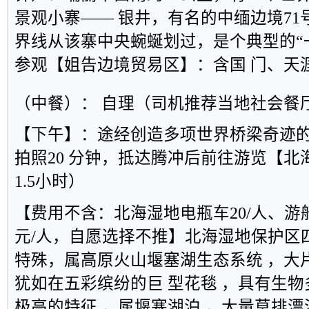
景观小寨—— 银井，有名的中缅边境7
界线从该寨中央蜿蜒划过，是个典型的“
参观【姐告边境贸易区】：含国 门、天
（中餐）： 自理（司机推荐当地社会餐
【下午】：途经创造多项世界桥梁奇迹的
拍照20 分钟，抵达腾冲后前往游览【
1.5小时）
【费用不含：北海湿地电瓶车20/人、游船 4
元/人，自愿选择不推】北海湿地保护区
特殊，属高原火山堰塞湖生态系统 ，大
犹如在五彩缤纷的巨 型花毯 ，具有生
极高的特征 ，属堰塞湖泊 ，大量草排漂