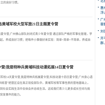
北
自立的良好习惯。
惠
浮
广
岛黄埔军校大型军旅21日主题夏令营
蓉
刘
军旅夏令营,广州佛山部队封闭式青少年夏令营 通过部队严格的军事化管理，学
开
起，养成良好习惯；把每件小事做好来实现：简单+简单=不简单，养成自
群
夏令营|我是特种兵黄埔科技动漫拓展14日夏令营
黄埔军校14天夏令营,我是特种兵拓展夏令营,科技动漫十四日夏令营,广州身心语
育训练营”把营区设在真正现役部队中，黄埔军校等军事性质的营地基础上，
到社会实践生活中去体会并总结生活。这给我们青少儿更多成长空间与挑
突发事件的能力。