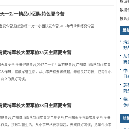
旅游
散拼
浪5天一对一精品小团队特色夏令营
投诉
特色夏令营,游艇教练一对一小团队夏令营,2017年专业训练夏令营
最
清
野
岛黄埔军校大型军旅35天主题夏令营
从
商
天夏令营,全暑假夏令营,2017年一个月军旅夏令营,广州佛山部队封闭式青
中
军人作风，接触军营生活，从小事严格要求做起，养成良好习惯；把每件小
日
、自立的良好习惯。
莲
商
肇
岛黄埔军校大型军旅28日主题夏令营
休
军旅夏令营,广州佛山部队封闭式青少年夏令营,广州暑假全托管式夏令营,全暑
随
人作风，接触军营生活，从小事严格要求做起，养成良好习惯；把每件小事