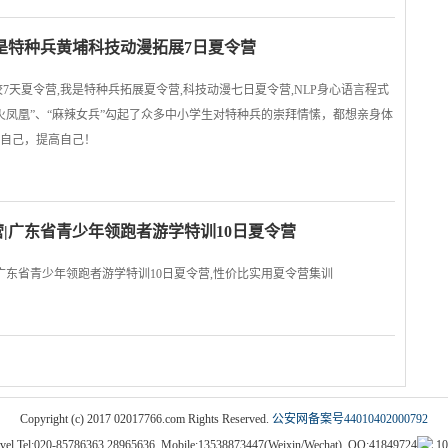
我是特种兵黄埔科技动漫拓展7日夏令营
校7天夏令营,我是特种兵拓展夏令营,科技动漫七日夏令营,NLP身心语言程式
之火凤凰”、“麻辣女兵”勾起了众多中小学生对特种兵的崇拜情愫，都想亲身体
自己，提高自己！
|广东省青少年领跑者游学特训10日夏令营
广东省青少年领跑者游学特训10日夏令营,性价比实用夏令营集训
Copyright (c) 2017 02017766.com Rights Reserved.
公安网备案号44010402000792
vel Tel:020-85786363 28965636, Mobile:13538873447(Weixin/Wechat), QQ:41849724
10