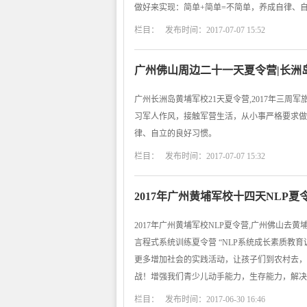
做好来实现：简单+简单=不简单，养成自律、
栏目： 发布时间：2017-07-07 15:52
广州佛山周边二十一天夏令营|长洲
广州长洲岛黄埔军校21天夏令营,2017年三周
习军人作风，接触军营生活，从小事严格要求做
律、自立的良好习惯。
栏目： 发布时间：2017-07-07 15:32
2017年广州黄埔军校十四天NLP
2017年广州黄埔军校NLP夏令营,广州佛山去
言程式系统训练夏令营 “NLP系统成长素质教
更多增加社会的实践活动，让孩子们到农村去，
战！增强我们青少儿动手能力，生存能力，解决
栏目： 发布时间：2017-06-30 16:46