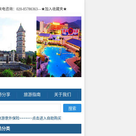
咨询：020-85786363
—★加入收藏夹★
游分享
旅游指南
关于我们
游意外保险=====>点击进入自助购买
站分类