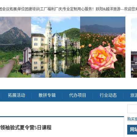
|企业包团会议拓展|单位团建培训|工厂福利厂庆|专业定制用心服务！跃阳
&
越洋旅游
—
欢迎您来电
>
拓展活动
散拼专辑
代办项目
行业动态
旅
购买旅
年领袖验式夏令营5日课程
网