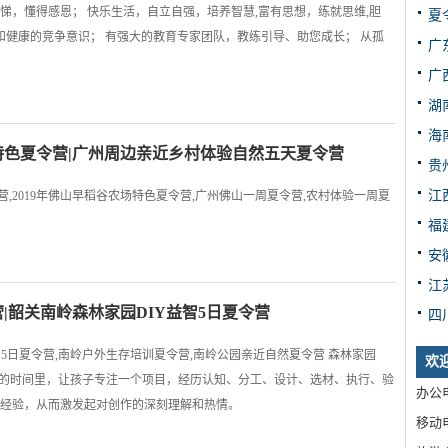
悌，懂得感恩； 快乐生活，自立自强，培养智慧,富有思想，练就思维,胆
夏
和健康的竞争意识； 有强大的教育专家团队，教练引导、助您成长； 从孤
广
广
湖
海
农场特色夏令营|广州周边亲近乡村体验自然五天夏令营
贵
江
,2019年佛山早稻谷农场特色夏令营,广州佛山一周夏令营,农村体验一周夏
福
安
江
营|韶关南岭森林家园DIY益智5日夏令营
四
智5日夏令营,南岭户外生存培训夏令营,南岭公园亲近自然夏令营 森林家园
欢
天的时间里，让孩子专注一个项目，经历认知、分工、设计、选材、执行、验
办公电
经验，从而激发起对创作的深刻理解和热情。
移动电