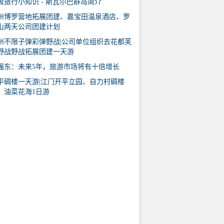
极旅行小知识 - 斯瓦尔巴群岛简介
州博罗营地拓展团建、嘉宝田温泉酒店、罗
山两天公司团建计划
州不限子弹彩弹野战|公司单位组织去花都芙
野战野战拓展团建一天游
强东：未来5年，旅游市场将有十倍增长
平碉楼一天游|江门开平立园、自力村碉楼
、油菜花海1日游