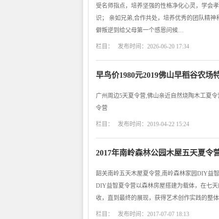
受名师指点，培养坚强的性格净化心灵，学会孝
识； 亲如兄弟,合作共处，培养优秀的团队精神
僻叛逆到给父母第一个感恩问候…
栏目： 发布时间：2026-06-20 17:34
早鸟价1980元2019佛山早稻谷
广州周边5天夏令营,佛山亲近自然烧陶木工夏令营
令营
栏目： 发布时间：2019-04-22 15:24
2017年南岭森林公园木屋五天夏令
韶关南岭五天木屋夏令营,南岭森林家园DIY益
DIY益智夏令营以森林房屋搭建为载体，在七
收，直到最终的展现，获得艺术创作实践的整体
栏目： 发布时间：2017-07-07 18:13