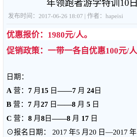
年领跑者游学特训10
发布时间：2017-06-26 18:07 | 作者：hapeisi
优惠报价
：1980元/人
。
促销政策：
一带一各自优惠100元/
日期：
A
营：
7
月
15
日
——7
月
24
日
B
营：
7
月
27
日
——8
月
5
日
C
营：
8
月
8
日
——8
月
17
日
⊙
报名日期：
2017
年
5
月
20
日
—2017
年