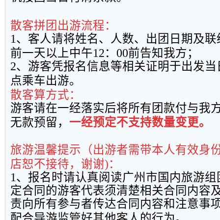
散客拼团出游流程：
1
、客人请将姓名、人数、出团日期及联
前一天以上中午
12
：
00
前告知我方；
2
、游客凭报名信息等相关证明于出发当
点乘车出游。
散客算方式：
游客请在一经落实后将所有团款付与我
无款预留，
一经预定不支持数量变更。
旅游温馨提示（出游者需带本人有效身
店恕不接待，谢谢
)
：
1
、报名时请认真阅读广州市国内旅游组
定合同的游客代表须清楚相关合同内容
责向所有参与者传达合同内容和注意事
配合导游监管好其他客人的行为。