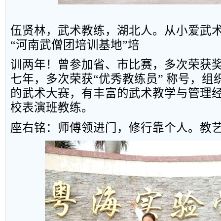
伍贤林
，
武术教练
，
湖北人
。
从小爱武
“
河南武僧团培训基地
”
培
训两
年
！
曾
参
加
省
、
市
比
赛
，
多
次
荣
获
七
年
，
多
次
荣
获
“
优
秀教
练
员
”
称
号
，
组
的
武
术
大
赛
，
有
丰
富的
武
术
教
学
与
管
理
校表演班教练。
座右铭：师傅领进门，修行靠个人。教