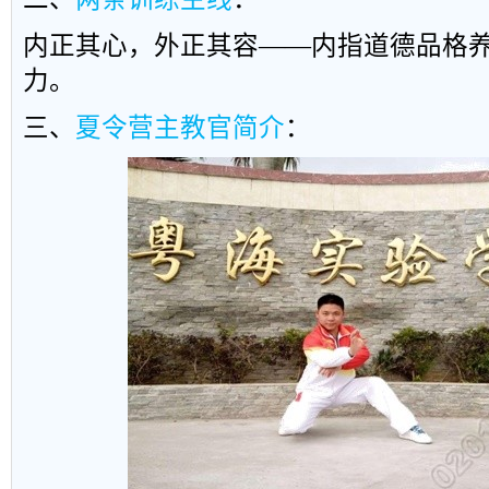
内
正
其心
，
外正
其容
——
内指
道德
品格
力。
三、
夏令营主教官简介
：