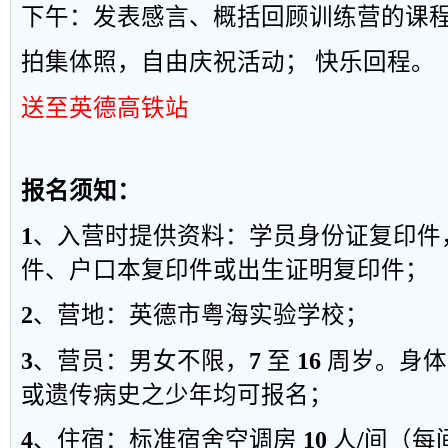
下午：发表感言、概括回顾训练营的课
拍集体照，自由庆祝活动； 快乐回程。
送至英德高铁站
报名须知：
1
、入营时提供资料：学员身份证复印件
件、户口本复印件或出生证明复印件；
2
、营地：英德市粤海实验学校；
3
、
营员
：
男女不限
，
7
至
16
周岁
。
身体
或遗传病史之少年均可报名；
4
、住宿：标准宿舍空调房
10
人
/
间（每