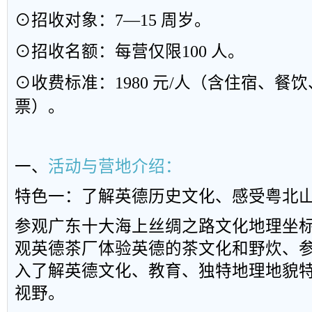
⊙
招收对象：
7—15
周岁。
⊙
招收名额：每营仅
限
100
人。
⊙
收费标准：
1980
元
/
人（含住宿、餐饮
票
）
。
一、
活动与营地介绍：
特色一：了解英德历史文化、感受粤北
参观广东十大海上丝绸之路文化地理坐
观英德茶
厂
体验
英德
的茶文
化
和野炊
、
入
了
解英德文化
、
教育
、独
特地理
地
貌
视
野。