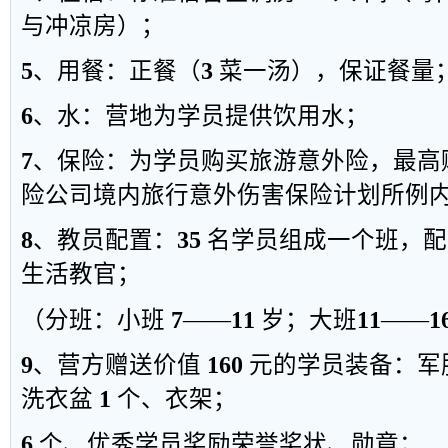
与冲凉房
）；
5
、用餐：正餐（
3
菜一汤
）
，保证餐量
6
、水：营地为学员提供饮用水；
7
、保险：为学员购买旅游意外险，最高
险公司境内旅行意外伤害保险计划所例
8
、教员配置：
35
名学员组成一个班，配
生活教官；
（分班：小班
7
——
11
岁；大
班
11
——
1
9
、营方赠送价值
160
元的学员装备：军
洗衣盆
1
个、衣架；
6
个、优秀学员奖励荣誉奖状、勋章；