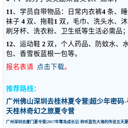
11
、
学员自带物品
：
日常内衣
裤
4
条
、
睡
袜子
4
双
、
拖
鞋
1
双，毛巾、洗头水、沐
刷牙杯、洗衣粉、卫生纸等生活必需品
12
、运动鞋
2
双，个人药品、防蚊水、
包、香雪板蓝根一包等。
报名表请
点击下载
。
推荐路线：
广州佛山深圳去桂林
夏令营
|超少年密码
天桂林奇幻之旅
夏令营
广州深圳去厦门夏令营|2017年鹭岛成长记-聆听蓝色大海的传说五天