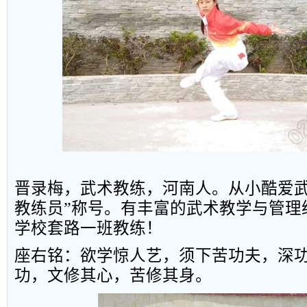
晋
录
梅
，
武术
教
练，
河
南人。
从
小
酷
爱
教练
员
”
称
号。有
丰
富
的
武术教学与管理
学校套路一班教练！
座右铭：欲学惊人艺，须下苦功夫，深
功，文修其心，苦修其身。