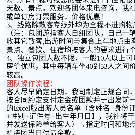
2
、所有行程可按您的要求进行个性化设
天数、景点。欢迎各团体来电咨询，我
或单订房订票服务，价格优惠！
3
、线路除散客专线外均为全程不进购物
（注：包团游指客人自组团队，自己一
收其它散客
,
出游时间与集合上车地点由
景点、餐饮、住宿均按客人的要求进行
4
、独立包团人数不限，一般
10
人以上可
房价优惠，其中每辆车坐
40
到
53
人之间
较高。
团队操作流程：
客人尽早确定日期，我司制定正规合同
按合同约定支付定金或团款并于出发前
的
Excel
版出游人员名单（含姓名
+
身份
+
性别
+
证件号
+
出生年月日】，我社将于
并发送保险单给客人）→指定时间和地
机接团当日付清余款。