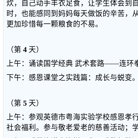
炊，自己动手丰衣足
食，让学生
体会到
时，也能感同到妈妈每天做饭的辛苦，
更加珍惜每一颗粮食的不易。
（第
4
天）
上午：诵读国学经典
武术套路
——
连环
下午：感恩课堂之实践篇：成长与蜕变
（第
5
天）
上午：参观
英德市粤海实验学校感恩孝
社会福利。参与敬老爱老的慈善活动；