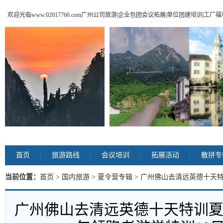
欢迎光临www.02017766.com广州公司旅游|企业包团会议拓展|单位团建培训|工
首页
旅游路线
会议培训
拓展活动
散拼专
当前位置：
首页
>
国内旅游
>
夏令营专辑
> 广州佛山去清远英德十天
训10日夏令营 内容
广州佛山去清远英德十天特训夏