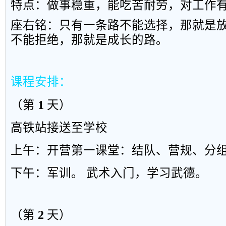
特点：做事稳重，能吃苦耐劳，对工作
座右
铭
：
只
有
一
条
路
不
能
选择
，
那
就
是
不
能
拒
绝
，
那
就是
成
长
的
路。
课程安排：
（第
1
天）
高铁站接送至学校
上午：开营第一课堂：结队、营规、分
下午：军训。 武术入门，学习武德。
（第
2
天）