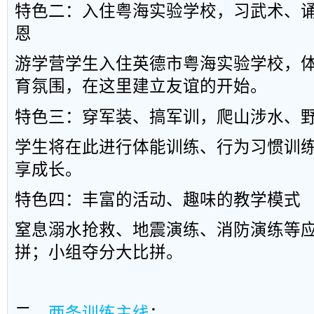
特色二：入住粤海实验学校，习武术、
恩
游学营
学
生入
住英
德市粤
海
实验
学
校
，
育氛围，在这里建立友谊的开始。
特色三：穿军装、搞军训，爬山涉水、
学生将在此
进行
体能训
练
、
行
为习
惯训
享成长。
特色四：丰富的活动、趣味的教学模式
窒息溺水抢救、地震演练、消防演练等
拼；小组夺分大比拼。
二、
两条训练主线
：