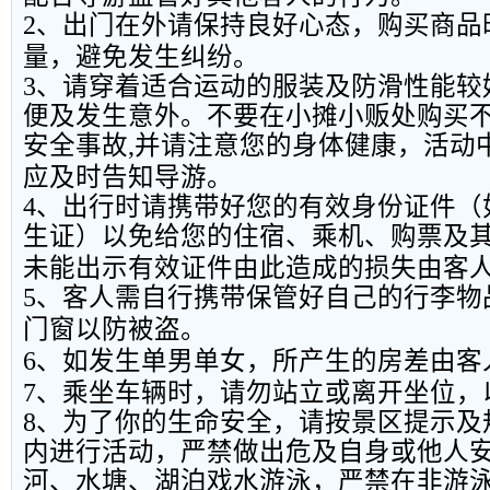
2
、出门在外请保持良好心态，购买商品
量，避免发生纠纷。
3
、请穿着适合运动的服装及防滑性能较
便及发生意外。不要在小摊小贩处购买
安全事故
,
并请注意您的身体健康，活动
应及时告知导游。
4
、出行时请携带好您的有效身份证件（
生证）以免给您的住宿、乘机、购票及
未能出示有效证件由此造成的损失由客
5
、客人需自行携带保管好自己的行李物
门窗以防被盗。
6
、如发生单男单女，所产生的房差由客
7
、乘坐车辆时，请勿站立或离开坐位，
8
、为了你的生命安全，请按景区提示及
内进行活动，严禁做出危及自身或他人
河、水塘、湖泊戏水游泳，严禁在非游