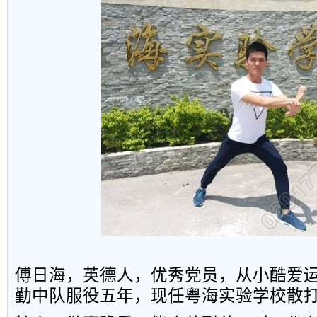
傅日海
，
英德人
，
优秀党员
，
从小酷爱
勤中队服役五年
，
现任粤
海实验学校散