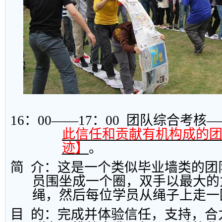
16
：
00
——
17
：
00
团队综合考核—
此信任和贡献有机构成的
迹】
。
简
介：这是一个类似毕业墙类的团
员围坐成一个圈，双手以最大的
绳，然后每位学员从绳子上走一
目
的：完成并体验信任，支持，合