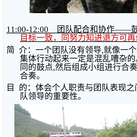
11:00-12:00
团队配合和协作——
目标一致，同努力知进退方可再
简
介：一个团队没有领导
,
就像一个
集体行动起来一定是混乱嘈杂的
同的鼓点
,
然后组成小组进行合
合奏。
目
的：体会个人职责与团队表现之
队领导的重要性。