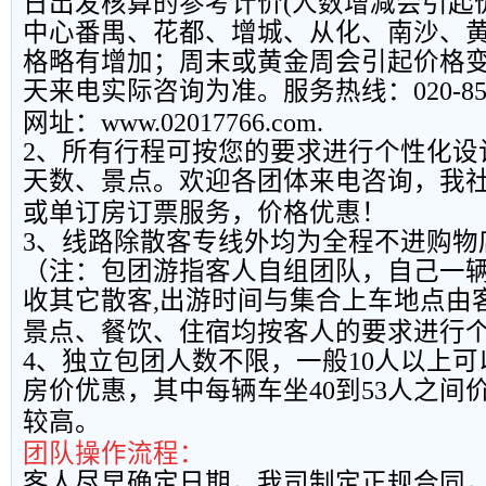
日出发核算的参考计价
(
人数增减会引起
中心番禺、花都、增城、从化、南沙、
格略有增加；周末或黄金周会引起价格
天来电实际咨询为准。服务热线：
020-8
网址：
www.02017766.com.
2
、所有行程可按您的要求进行个性化设
天数、景点。欢迎各团体来电咨询，我
或单订房订票服务，价格优惠！
3
、线路除散客专线外均为全程不进购物
（注：包团游指客人自组团队，自己一
收其它散客
,
出游时间与集合上车地点由
景点、餐饮、住宿均按客人的要求进行
4
、独立包团人数不限，一般
10
人以上可
房价优惠，其中每辆车坐
40
到
53
人之间
较高。
团队操作流程：
客人尽早确定日期，我司制定正规合同