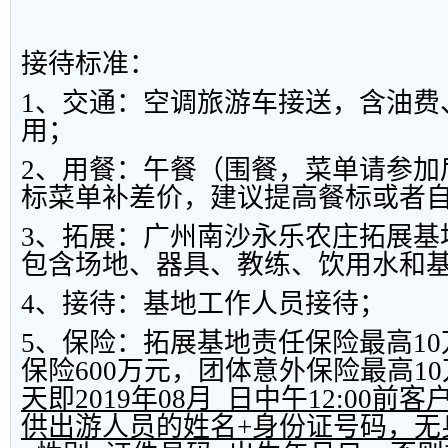
接待标准
：
1
、交通：空调旅游车接送，含油费
用；
2
、用餐：
午餐（围餐，菜单请参加
标菜单补差价，建议提高餐标或者
3
、拓展：广州南沙永乐农庄拓展基
包含场地、器具、教练、饮用水和
4
、接待：基地工作人员接待；
5
、保险：
拓展基地责任保险最高
10
保险
600
万元，团体意外保险最高
10
天即
2019
年
08
月
日中午
12:00
前客
供出游人员的姓名
+
身份证号码，无