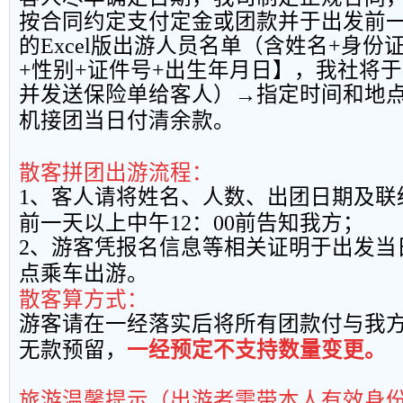
按合同约定支付定金或团款并于出发前
的
Excel
版出游人员名单（含姓名
+
身份
+
性别
+
证件号
+
出生年月日】，我社将于
并发送保险单给客人）→指定时间和地
机接团当日付清余款。
散客拼团出游流程：
1
、客人请将姓名、人数、出团日期及联
前一天以上中午
12
：
00
前告知我方；
2
、游客凭报名信息等相关证明于出发当
点乘车出游。
散客算方式：
游客请在一经落实后将所有团款付与我
无款预留，
一经预定不支持数量变更。
旅游温馨提示（出游者需带本人有效身