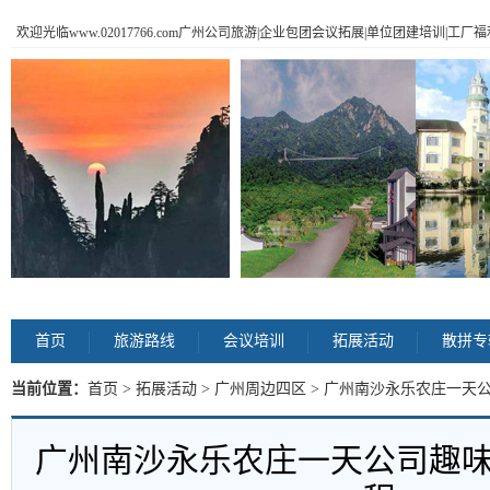
欢迎光临www.02017766.com广州公司旅游|企业包团会议拓展|单位团建培训|工
首页
旅游路线
会议培训
拓展活动
散拼专
当前位置：
首页
>
拓展活动
>
广州周边四区
> 广州南沙永乐农庄一天
广州南沙永乐农庄一天公司趣