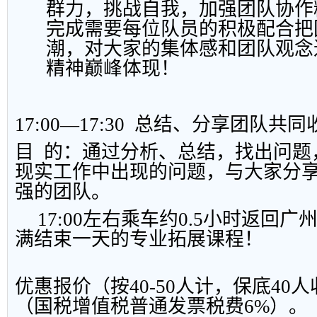
群力，挑战自我，加强团队协作
完成需要每位队员的积极配合把
潮，对大家的集体感和团队观念
精神巅峰体现！
17:00
—
17:30
总结、分享团队共同
目
的：通过分析、总结，找出问题
现实工作中出现的问题，与大家分
强的团队。
17:00
左右乘车约
0.5
小时返回广
满结束一天的专业拓展课程！
优惠报价（按
40-50
人计，保底
40
人
（国税增值税普通发票税费
6%
）。