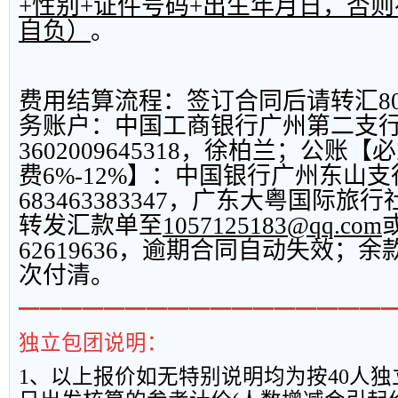
+
性别
+
证件号码
+
出生年月日，否则
自负）
。
费用结算流程：签订合同后请转汇
8
务账户：中国工商银行广州第二支
3602009645318
，徐柏兰；公账【必
费
6%-12%
】：中国银行广州东山支
683463383347
，广东大粤国际旅行
转发汇款单至
1057125183@qq.com
62619636
，逾期合同自动失效；余
次付清。
━━━━━━━━━━━━━━━━━
独立包团说明：
1
、以上报
价如无特别说明均为按
40
人独