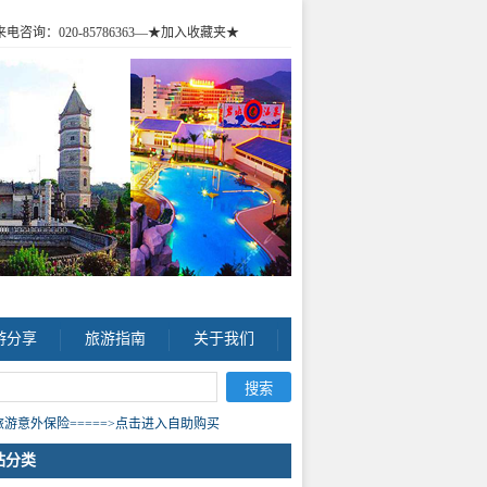
咨询：020-85786363
—★加入收藏夹★
游分享
旅游指南
关于我们
游意外保险=====>点击进入自助购买
站分类