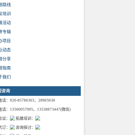
游路线
议培训
展活动
拼专辑
办项目
业动态
游分享
游指南
于我们
迎咨询
话：020-85786363、28965636
话：13560057095、13538873447(微信)
会议：
拓展培训：
代订：
咨询探讨：