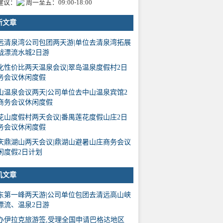
建议：
周一至五：09:00-18:00
新文章
远清泉湾公司包团两天游|单位去清泉湾拓展
战漂流水城2日游
化性价比两天温泉会议|翠岛温泉度假村2日
务会议休闲度假
山温泉会议两天|公司单位去中山温泉宾馆2
商务会议休闲度假
花山度假村两天会议|番禺莲花度假山庄2日
务会议休闲度假
庆鼎湖山两天会议|鼎湖山避暑山庄商务会议
闲度假2日计划
机文章
东第一峰两天游|公司单位包团去清远高山峡
漂流、温泉2日游
办伊拉克旅游签,受理全国申请巴格达地区