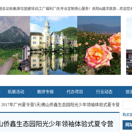
|企业包团会议拓展|单位团建培训|工厂福利厂庆|专业定制用心服务！跃阳
&
越洋旅游
—
欢迎您来电
>
拓展活动
散拼专辑
代办项目
行业动态
旅
> 2017年广州夏令营5天|佛山侨鑫生态园阳光少年领袖体验式夏令营
购买旅
|佛山侨鑫生态园阳光少年领袖体验式夏令营
网