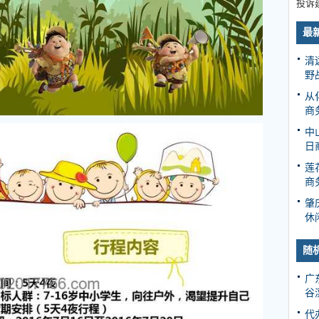
投诉
最
清
野
从
商
中
日
莲
商
肇
休
随
广
谷
代