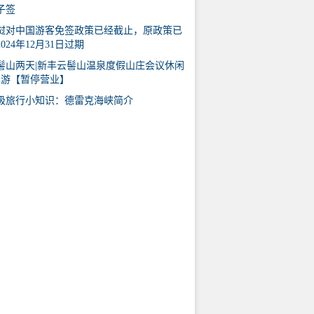
子签
挝对中国游客免签政策已经截止，原政策已
024年12月31日过期
髻山两天|新丰云髻山温泉度假山庄会议休闲
日游【暂停营业】
极旅行小知识：德雷克海峡简介