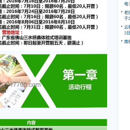
电
老
于2
云
2
南