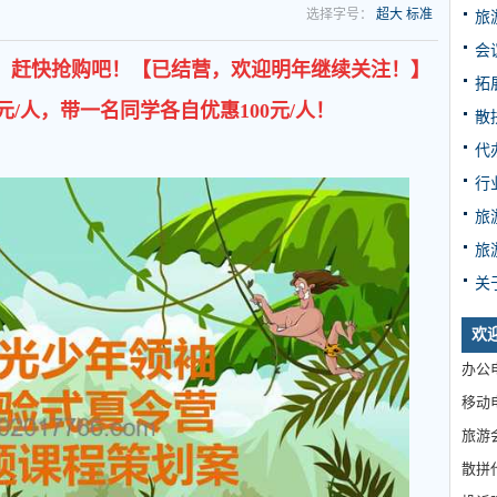
选择字号：
超大
标准
旅
会
0名，赶快抢购吧！【已结营，欢迎明年继续关注！】
拓
元/人，带一名同学各自优惠100元/人！
散
代
行
旅
旅
关
欢
办公电
移动电
旅游
散拼