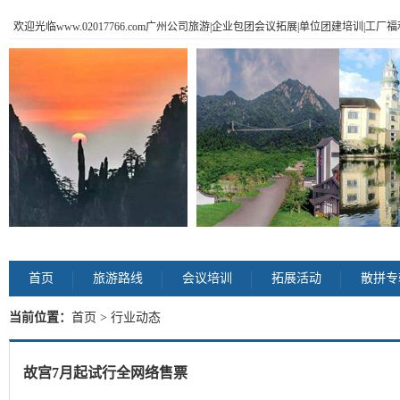
欢迎光临www.02017766.com广州公司旅游|企业包团会议拓展|单位团建培训|工
首页
旅游路线
会议培训
拓展活动
散拼专
当前位置：
首页
> 行业动态
故宫7月起试行全网络售票