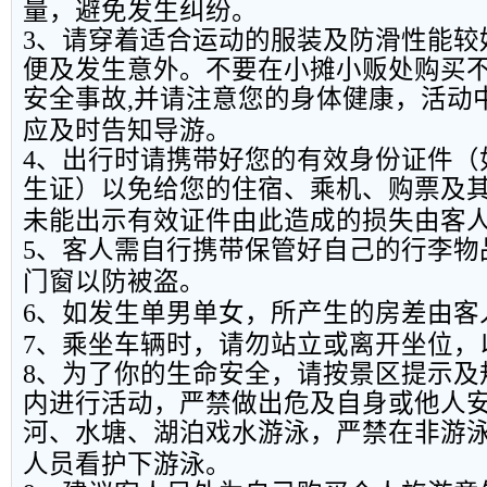
量，避免发生纠纷。
3
、请穿着适合运动的服装及防滑性能较
便及发生意外。不要在小摊小贩处购买
安全事故
,
并请注意您的身体健康，活动
应及时告知导游。
4
、出行时请携带好您的有效身份证件（
生证）以免给您的住宿、乘机、购票及
未能出示有效证件由此造成的损失由客
5
、客人需自行携带保管好自己的行李物
门窗以防被盗。
6
、如发生单男单女，所产生的房差由客
7
、乘坐车辆时，请勿站立或离开坐位，
8
、为了你的生命安全，请按景区提示及
内进行活动，严禁做出危及自身或他人
河、水塘、湖泊戏水游泳，严禁在非游
人员看护下游泳。