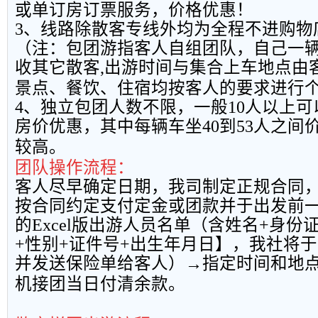
或单订房订票服务，价格优惠！
3
、线路除散客专线外均为全程不进购物
（注：包团游指客人自组团队，自己一
收其它散客
,
出游时间与集合上车地点由
景点、餐饮、住宿均按客人的要求进行
4
、独立包团人数不限，一般
10
人以上可
房价优惠，其中每辆车坐
40
到
53
人之间
较高。
团队操作流程：
客人尽早确定日期，我司制定正规合同
按合同约定支付定金或团款并于出发前
的
Excel
版出游人员名单（含姓名
+
身份
+
性别
+
证件号
+
出生年月日】，我社将于
并发送保险单给客人）→指定时间和地
机接团当日付清余款。