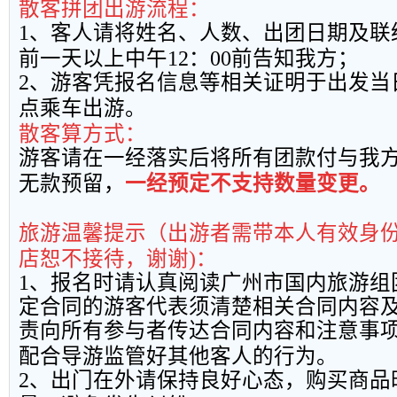
散客拼团出游流程：
1
、客人请将姓名、人数、出团日期及联
前一天以上中午
12
：
00
前告知我方；
2
、游客凭报名信息等相关证明于出发当
点乘车出游。
散客算方式：
游客请在一经落实后将所有团款付与我
无款预留，
一经预定不支持数量变更。
旅游温馨提示（出游者需带本人有效身
店恕不接待，谢谢
)
：
1
、报名时请认真阅读广州市国内旅游组
定合同的游客代表须清楚相关合同内容
责向所有参与者传达合同内容和注意事
配合导游监管好其他客人的行为。
2
、出门在外请保持良好心态，购买商品