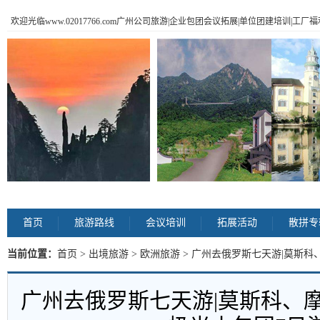
欢迎光临www.02017766.com广州公司旅游|企业包团会议拓展|单位团建培训|工
首页
旅游路线
会议培训
拓展活动
散拼专
当前位置：
首页
>
出境旅游
>
欧洲旅游
> 广州去俄罗斯七天游|莫斯科
内容
广州去俄罗斯七天游|莫斯科、