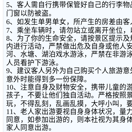
5
、客人需自行携带保管好自己的行李物
门窗以防被盗。
6
、如发生单男单女，所产生的房差由客
7
、乘坐车辆时，请勿站立或离开坐位，
8
、为了你的生命安全，请按景区提示及
内进行活动，严禁做出危及自身或他人
河、水塘、湖泊戏水游泳，严禁在非游
人员看护下游泳。
9
、建议客人另外为自己购买个人旅游意
意外时能得到多一份保障。
10
、注意自身及财物安全，携带儿童的
孩子，不要让他们独自活动。严格按照
玩，不得乱刻，乱画乱摸，大呼小叫，
11
、老人家出游要视自身身体状况，量
同意，如参加出游的，则本社视为其身
家人同意出游。