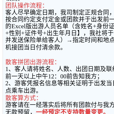
团队操作流程：
客人尽早确定日期，我司制定正规合同
按合同约定支付定金或团款并于出发前
的
Excel
版出游人员名单（含姓名
+
身份
+
性别
+
证件号
+
出生年月日】，我社将于
并发送保险单给客人）→指定时间和地
机接团当日付清余款。
散客拼团出游流程：
1
、客人请将姓名、人数、出团日期及联
前一天以上中午
12
：
00
前告知我方；
2
、游客凭报名信息等相关证明于出发当
点乘车出游。
散客算方式：
游客请在一经落实后将所有团款付与我
无款预留，
一经预定不支持数量变更。