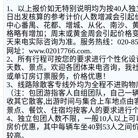
1
、以上报
价如无特别说明均为按
40
人独
日出发核算的参考计价
(
人数增减会引起
中心番禺、花都、增城、从化、南沙、
格略有增加；周末或黄金周会引起价格
天来电实际咨询为准。服务热线：
020-8
网址：
www.02017766.com.
2
、所有行程可按您的要求进行个性化设
天数、景点。欢迎各团体来电咨询，我
或单订房订票服务，价格优惠！
3
、线路除散客专线外均为全程不进购物
（注：包团游指客人自组团队，自己一
收其它散客
,
出游时间与集合上车地点由
景点、餐饮、住宿均按客人的要求进行
4
、独立包团人数不限，一般
10
人以上可
房价优惠，其中每辆车坐
40
到
53
人之间
较高。