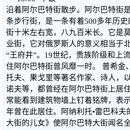
沿着阿尔巴特街散步。阿尔巴特街
条步行街，是一条有着500多年历
街十米左右宽，八九百米长。它是
业街，它对俄罗斯人的意义相当于北
“王府井”。19世纪，贵族阶级和上
住阿尔巴特街曾风靡一时。 普希金
托夫、果戈里等著名作家、诗人，
诺夫等，都曾经在阿尔巴特街上居
常能看到建筑物墙上钉着铭牌，表
年曾在此居住。阿纳利托•雷巴科夫
大街的儿女》使阿尔巴特大街闻名