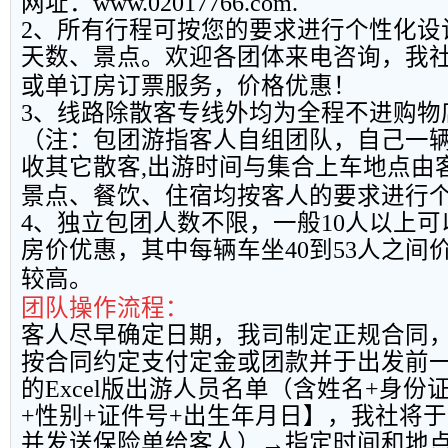
网址：
www.02017766.com.
2
、所有行程可按您的要求进行个性化设
天数、景点。欢迎各团体来电咨询，我
或单订房订票服务，价格优惠！
3
、线路除散客专线外均为全程不进购物
（注：包团游指客人自组团队，自己一
收其它散客
,
出游时间与集合上车地点由
景点、餐饮、住宿均按客人的要求进行
4
、独立包团人数不限，一般
10
人以上可
房价优惠，其中每辆车坐
40
到
53
人之间
较高。
团队操作流程：
客人尽早确定日期，我司制定正规合同
按合同约定支付定金或团款并于出发前
的
Excel
版出游人员名单（含姓名
+
身份
+
性别
+
证件号
+
出生年月日】，我社将于
并发送保险单给客人）→指定时间和地