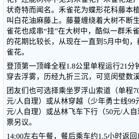
状奇特而闻名。禾雀花为蝶形花科藤本
叫白花油麻藤上。藤蔓缠绕着大树不断
雀花也成串“挂”在大树中，酷似一群禾
的花期比较长，从现在一直到5月中旬，
雀花。
登顶第一顶峰全程1.8公里单程运行21
穿去浮雾，历经九折三沉，可览闵壁数
团友们也可选择乘坐罗浮山索道（单程70
元/人自理）或从林穿越（少年勇士线99元
元/人自理）或丛林飞车下行（50元/人
票另议。
14:00左右午餐，餐后乘车约1.5小时返