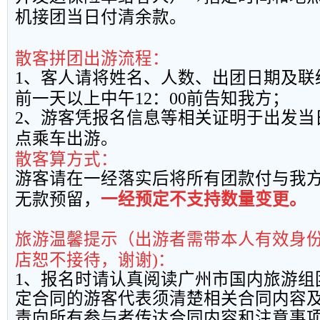
机接团当日付清余款。
散客拼团出游流程：
1
、客人请将姓名、人数、出团日期及联
前一天以上中午
12
：
00
前告知我方；
2
、游客凭报名信息等相关证明于出发当
点乘车出游。
散客算方式：
游客请在一经落实后将所有团款付与我
无款预留，
一经预定不支持数量变更。
旅游温馨提示（出游者需带本人有效身
店恕不接待，谢谢
)
：
1
、报名时请认真阅读广州市国内旅游组
定合同的游客代表须清楚相关合同内容
责向所有参与者传达合同内容和注意事