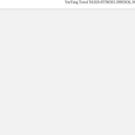
YueYang Travel Tel:020-85786363 28965636, 