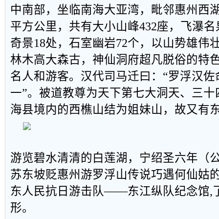
中南部，坐临南海大亚湾，毗邻惠州西湖
平方公里，共有大小山峰432座，飞瀑名
奇景18处，石室幽岩72个，以山势雄伟
林木高大森古，神仙洞府超凡脱俗的特
名人和游客。汉代司马迁曰：“罗浮汉佐
一”。被道教尊为天下第七大洞天、三十
海县境内的西樵山结为姐妹山，故又有
游览碧水清清的白莲湖，宁绍圣六年（公元
苏东坡贬惠州游罗浮山传说巧遇何仙姑
东人民抗日游击队——东江纵队纪念馆,
形。