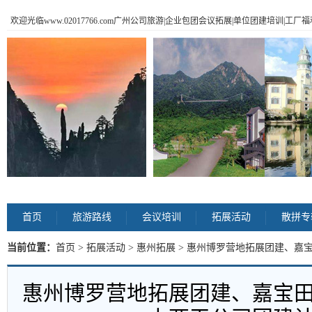
欢迎光临www.02017766.com广州公司旅游|企业包团会议拓展|单位团建培训|工
首页
旅游路线
会议培训
拓展活动
散拼专
当前位置：
首页
>
拓展活动
>
惠州拓展
> 惠州博罗营地拓展团建、嘉
划 内容
惠州博罗营地拓展团建、嘉宝