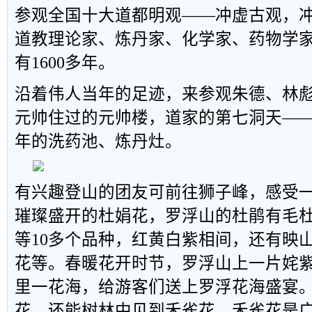
参观全国十大道都明观——冲虚古观，
道教理论家、炼丹家、化学家、药物学
有1600多年。
沿着伟人当年的足迹，来参观朱德、林
元帅住过的元帅楼，道家的第七洞天—
年的洗药池、炼丹灶。
有兴趣登山的团友可前往狮子峰，感受
璀璨盛开的杜娟花，罗浮山的杜鹃有毛
等10多个品种，红黄白紫相间，还有映
花等。春暖花开时节，罗浮山上一片姹
里一花海，给游客们送上罗浮花海盛宴
花，还能树林中见到禾雀花，禾雀花是