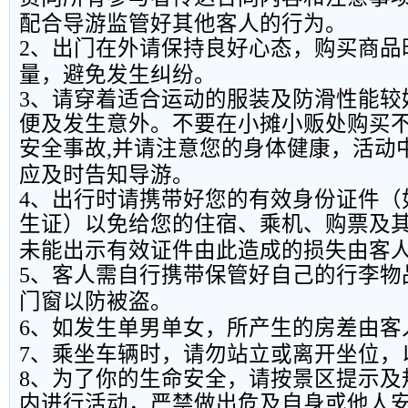
配合导游监管好其他客人的行为。
2
、出门在外请保持良好心态，购买商品
量，避免发生纠纷。
3
、请穿着适合运动的服装及防滑性能较
便及发生意外。不要在小摊小贩处购买
安全事故
,
并请注意您的身体健康，活动
应及时告知导游。
4
、出行时请携带好您的有效身份证件（
生证）以免给您的住宿、乘机、购票及
未能出示有效证件由此造成的损失由客
5
、客人需自行携带保管好自己的行李物
门窗以防被盗。
6
、如发生单男单女，所产生的房差由客
7
、乘坐车辆时，请勿站立或离开坐位，
8
、为了你的生命安全，请按景区提示及
内进行活动，严禁做出危及自身或他人