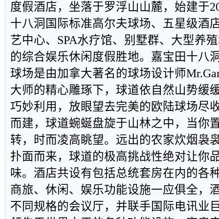
度假酒店，坐落于罗浮山山麓，始建于20
十八洞国际标准高尔夫球场、五星级酒
艺中心、SPA水疗馆、别墅群、大型养
的综合娱乐休闲度假胜地。嘉宝田十八洞
球场是由加拿大著名的球场设计师Mr.Gar
大师的精心雕琢下，球道依自然山势缓
巧妙利用，放眼望去完美的欧陆球场尽
而建，球道蜿蜒盘旋于山林之中，当你
转，时而凌高眺望。远出的农家炊烟袅
扑面而来，球道的极高挑战性绝对让你
味。酒店共设有包括总统套房在内的各种
商旅、休闲、娱乐功能设施一应俱全，
不同规格的会议厅，并联手国际电讯业巨