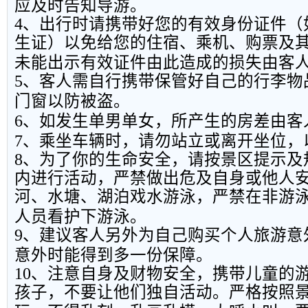
应及时告知导游。
4
、出行时请携带好您的有效身份证件（
生证）以免给您的住宿、乘机、购票及
未能出示有效证件由此造成的损失由客
5
、客人需自行携带保管好自己的行李物
门窗以防被盗。
6
、如发生单男单女，所产生的房差由客
7
、乘坐车辆时，请勿站立或离开坐位，
8
、为了你的生命安全，请按景区提示及
内进行活动，严禁做出危及自身或他人
河、水塘、湖泊戏水游泳，严禁在非游
人员看护下游泳。
9
、建议客人另外为自己购买个人旅游意
意外时能得到多一份保障。
10
、注意自身及财物安全，携带儿童的
孩子，不要让他们独自活动。严格按照