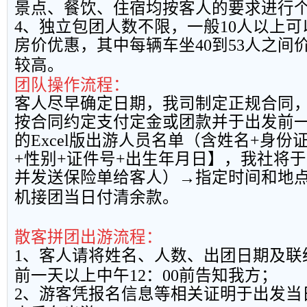
景点、餐饮、住宿均按客人的要求进行
4
、独立包团人数不限，一般
10
人以上可
房价优惠，其中每辆车坐
40
到
53
人之间
较高。
团队操作流程：
客人尽早确定日期，我司制定正规合同
按合同约定支付定金或团款并于出发前
的
Excel
版出游人员名单（含姓名
+
身份
+
性别
+
证件号
+
出生年月日】，我社将于
并发送保险单给客人）→指定时间和地
机接团当日付清余款。
散客拼团出游流程：
1
、客人请将姓名、人数、出团日期及联
前一天以上中午
12
：
00
前告知我方；
2
、游客凭报名信息等相关证明于出发当