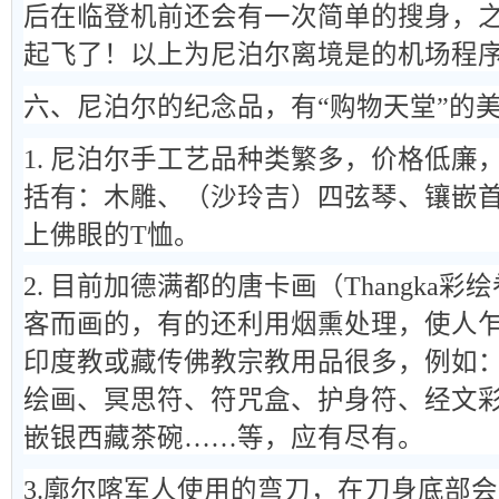
后在临登机前还会有一次简单的搜身，
起飞了！以上为尼泊尔离境是的机场程
六、尼泊尔的纪念品，有“购物天堂”的
1. 尼泊尔手工艺品种类繁多，价格低廉
括有：木雕、（沙玲吉）四弦琴、镶嵌
上佛眼的T恤。
2. 目前加德满都的唐卡画（Thangka
客而画的，有的还利用烟熏处理，使人
印度教或藏传佛教宗教用品很多，例如
绘画、冥思符、符咒盒、护身符、经文
嵌银西藏茶碗……等，应有尽有。
3.廓尔喀军人使用的弯刀，在刀身底部