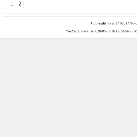
1
2
Copyright (c) 2017 02017766.
YueYang Travel Tel:020-85786363 28965636, 