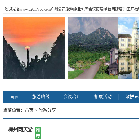
欢迎光临www.02017766.com广州公司旅游|企业包团会议拓展|单位团建培训|工
首页
旅游路线
会议培训
拓展活动
散拼专
当前位置：
首页
> 旅游分享
梅州两天游
推
荐