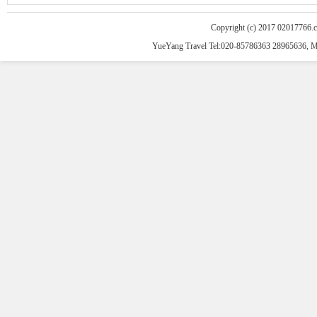
Copyright (c) 2017 02017766.
YueYang Travel Tel:020-85786363 28965636, 