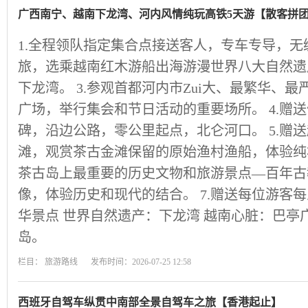
广西南宁、越南下龙湾、河内风情纯玩高铁5天游【散客拼
1.全程领队指定集合点接送客人，专车专导，无缝
旅，选乘越南红木游船出海游漫世界八大自然遗
下龙湾。 3.参观首都河内市Zui大、最繁华、
广场，举行集会和节日活动的重要场所。 4.赠
碑，沿边公路，零公里起点，北仑河口。 5.赠
滩，观赏茶古金滩保留的原始渔村渔船，体验纯朴
茶古岛上最重要的历史文物和旅游景点—百年古
像，体验历史和现代的结合。 7.赠送每位游客每
华景点 世界自然遗产：下龙湾 越南心脏：巴亭
岛。
栏目：
旅游路线
发布时间：2026-07-25 12:58
西班牙自驾车纵贯中南部全景自驾车之旅【香港起止】