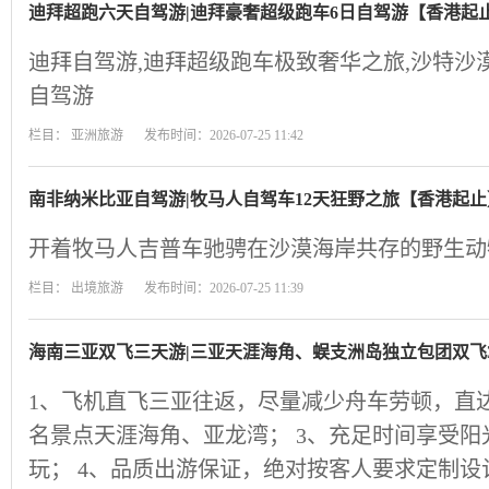
迪拜超跑六天自驾游|迪拜豪奢超级跑车6日自驾游【香港起
迪拜自驾游,迪拜超级跑车极致奢华之旅,沙特沙
自驾游
栏目：
亚洲旅游
发布时间：2026-07-25 11:42
南非纳米比亚自驾游|牧马人自驾车12天狂野之旅【香港起止
开着牧马人吉普车驰骋在沙漠海岸共存的野生动
栏目：
出境旅游
发布时间：2026-07-25 11:39
海南三亚双飞三天游|三亚天涯海角、蜈支洲岛独立包团双飞
1、飞机直飞三亚往返，尽量减少舟车劳顿，直达
名景点天涯海角、亚龙湾； 3、充足时间享受
玩； 4、品质出游保证，绝对按客人要求定制设