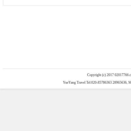
Copyright (c) 2017 02017766.
YueYang Travel Tel:020-85786363 28965636, 