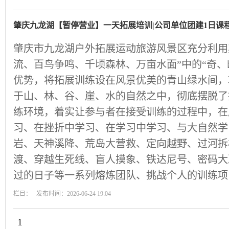
肇庆九龙湖【暂停营业】一天拓展培训|公司单位团建1日课
肇庆市九龙湖户外拓展运动旅游风景区充分利用
流、百鸟争鸣、千顷森林、万亩水面”中的“奇、
优势，将拓展训练设在风景优美的青山绿水间，
于山、林、谷、崖、水的自然之中，彻底摆脱了
练环境，着实让参与者在接受训练的过程中，在
习、在挫折中学习、在学习中学习、与大自然学
岩、天神溪降、荒岛大营救、定向越野、过河拆
渡、穿越生死线、盲人摸象、铁达尼号、密码大
过的日子等一系列熔炼团队、挑战个人的训练项
栏目： 发布时间：2026-06-24 19:04
1