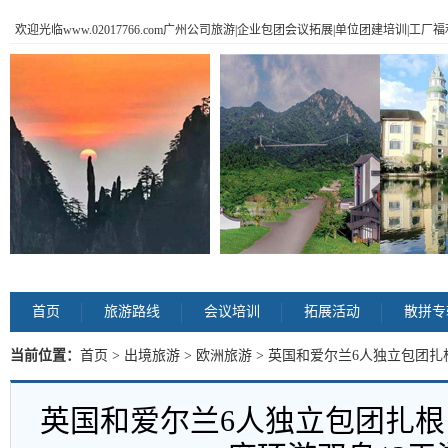
欢迎光临www.02017766.com广州公司旅游|企业包团会议拓展|单位团建培训|工
首页
旅游路线
会议培训
拓展活动
散拼专
当前位置：
首页
>
出境旅游
>
欧洲旅游
> 英国和爱尔兰6人独立包团扎
内容
英国和爱尔兰6人独立包团扎