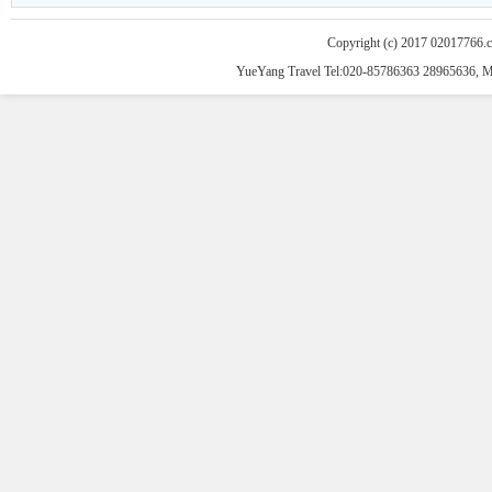
Copyright (c) 2017 02017766.
YueYang Travel Tel:020-85786363 28965636, 