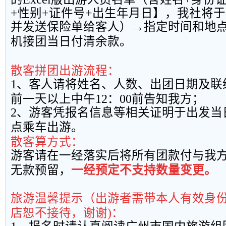
+
性别
+
证件号
+
出生年月日】，我社将于
并发送保险单给客人）→指定时间和地
机接团当日付清余款。
散客拼团出游流程：
1
、客人请将姓名、人数、出团日期及联
前一天以上中午
12
：
00
前告知我方；
2
、游客凭报名信息等相关证明于出发当
点乘车出游。
散客算方式：
游客请在一经落实后将所有团款付与我
无款预留，
一经预定不支持数量变更。
旅游温馨提示（出游者需带本人有效身
店恕不接待，谢谢
)
：