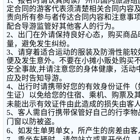
1
、报名时请认真阅读广州市国内旅游组
定合同的游客代表须清楚相关合同内容
责向所有参与者传达合同内容和注意事
配合导游监管好其他客人的行为。
2
、出门在外请保持良好心态，购买商品
量，避免发生纠纷。
3
、请穿着适合运动的服装及防滑性能较
便及发生意外。不要在小摊小贩处购买
安全事故
,
并请注意您的身体健康，活动
应及时告知导游。
4
、出行时请携带好您的有效身份证件（
生证）以免给您的住宿、乘机、购票及
未能出示有效证件由此造成的损失由客
5
、客人需自行携带保管好自己的行李物
门窗以防被盗。
6
、如发生单男单女，所产生的房差由客
7
、乘坐车辆时，请勿站立或离开坐位，