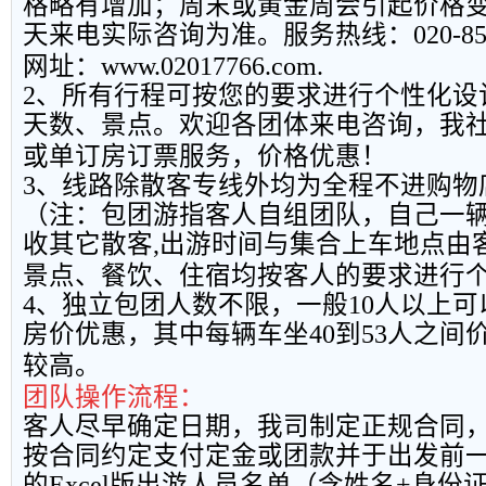
格略有增加；周末或黄金周会引起价格
天来电实际咨询为准。服务热线：
020-8
网址：
www.02017766.com.
2
、所有行程可按您的要求进行个性化设
天数、景点。欢迎各团体来电咨询，我
或单订房订票服务，价格优惠！
3
、线路除散客专线外均为全程不进购物
（注：包团游指客人自组团队，自己一
收其它散客
,
出游时间与集合上车地点由
景点、餐饮、住宿均按客人的要求进行
4
、独立包团人数不限，一般
10
人以上可
房价优惠，其中每辆车坐
40
到
53
人之间
较高。
团队操作流程：
客人尽早确定日期，我司制定正规合同
按合同约定支付定金或团款并于出发前
的
Excel
版出游人员名单（含姓名
+
身份