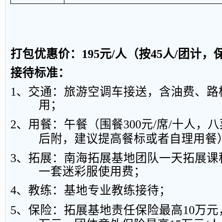
打包优惠价：
195
元
/
人（按
45
人
/
团计，
接待标准
：
1
、交通：旅游空调车接送，含油费、路
用；
2
、用餐：
午餐（围餐
300
元
/
席
/
十人，八
后附，建议提高餐标或者自理用餐
3
、拓展：南海拓展基地团队一天拓展课
一套迷彩服使用费；
4
、教练：基地专业教练接待；
5
、保险：
拓展基地责任保险最高
10
万元