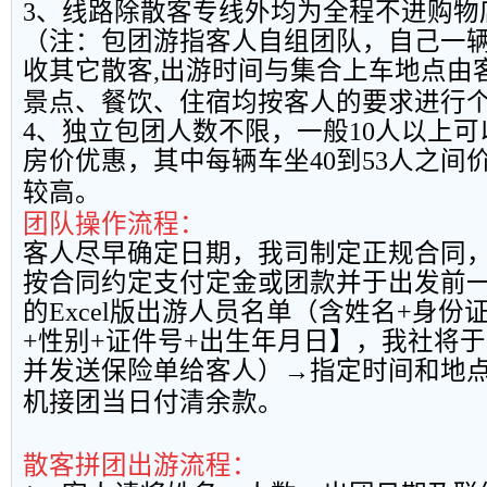
3
、线路除散客专线外均为全程不进购物
（注：包团游指客人自组团队，自己一
收其它散客
,
出游时间与集合上车地点由
景点、餐饮、住宿均按客人的要求进行
4
、独立包团人数不限，一般
10
人以上可
房价优惠，其中每辆车坐
40
到
53
人之间
较高。
团队操作流程：
客人尽早确定日期，我司制定正规合同
按合同约定支付定金或团款并于出发前
的
Excel
版出游人员名单（含姓名
+
身份
+
性别
+
证件号
+
出生年月日】，我社将于
并发送保险单给客人）→指定时间和地
机接团当日付清余款。
散客拼团出游流程：