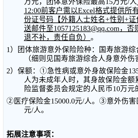
万元，团体意外保险最高
15
万元
/
人
12:00
前客户需以
Excel
格式提供所
份证号码【外籍人士姓名
+
性别
+
证
送邮件至
1057125183@qq.com
，否
退不补，责任自负）
。
1
）团体旅游意外保险险种：国寿旅游综
（细则见国寿旅游综合人身意外伤
2
）保额：①急性病或意外身故保险金
13
人为未成年人时，其身故保险金额
险监督委员会规定的人民币
10
万元
②医疗保险金
15000.0
元
/
人。③意外伤害
元
/
人。
拓展注意事项：