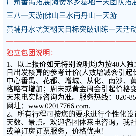
广州番禺
拓展
|海傍水乡基地一天团队
拓
三八一天游|佛山三水南丹山一天游
黄埔丹水坑笑翻天目标突破训练一天活
━━━━━━━━━━━━━━━━━
独立包团说明：
1
、以上报
价如无特别说明均为按
40
人独
日出发核算的参考计价
(
人数增减会引起
中心番禺、花都、增城、从化、南沙、
格略有增加；周末或黄金周会引起价格
天来电实际咨询为准。服务热线：
020-8
网址：
www.02017766.com.
2
、所有行程可按您的要求进行个性化设
天数、景点。欢迎各团体来电咨询，我
或单订房订票服务，价格优惠！