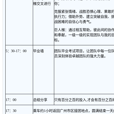
梯交叉进行
你；
克服紧张情绪、战胜恐惧心理、果敢
执行力；借助外势、建立突破自我、
战困难的自信心与勇气。
巨人梯：通过相互帮助，彼此间的协
和奉献，一级一级的实现团队与我的
标。
5
：
30-17
：
00
毕业墙
团队毕业考试项目，让团队中每一位
员深刻体验卓越团队的强大力量。
17
：
00
总结分享
只有百分之百的投入
,
才会有百分之百
17
：
30
乘车约
1
小时返回广州市区接团地点，圆满结束一天