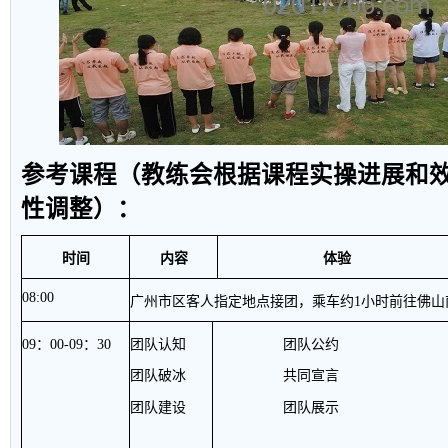
参考课程（教练会根据课程实操进展和
性调整）：
时间
内容
体验
08:00
广州市区客人指定地点接团，乘车约
1
小时前往佛山
09
：
00-09
：
30
团队认知
团队公约
团队破冰
共同宣言
团队建设
团队展示