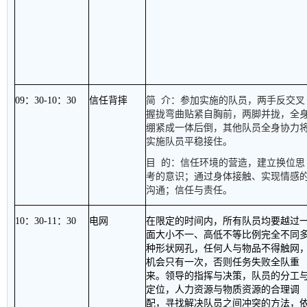
09
：
30-10
：
30
信任背摔
简
介：参加实施的队员，两手反交叉
握拢弯曲贴紧自胸前，两脚并拢，全
绷紧成一体后倒，其他队员全身协力
实施队员平稳接住。
目
的：信任环境的营造，建立换位思
考的意识；通过身体接触、实现情感
沟通；信任与责任。
10
：
30-11
：
30
电网
在限定的时间内，所有队员均要越过
面大小不一、高低不等比例完全不同
种形状网孔，任何人与物品不得触网
机会只有一次，否则任务失败全队重
来。领导的指挥与决策，队员的分工
定位，人力资源与物质资源的合理调
配，寻找解决队员之间冲突的方法，