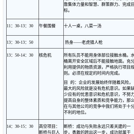
靠集体力量和智慧、群策群力、完成
标。
11
：
30-13
：
30
午餐围餐
十人一桌，八菜一汤
13
：
30-13
：
50
热身——老虎猎人枪
13
：
50-14
：
30
核危机
所有队员不能用身体部位接触水桶。
桶离开安全区域后不能接触地面。充
利用提供的物质资源，严格执行项目
则。必须在规定的时间内完成。
目
的：企业的发展始终伴随着风险，
最大的风险就是没有危机意识。如果
少应有的忧患意识和危机意识，不努
提高自身的整体素质和竞争能力，那
在与其他公司的竞争中我们将处于十
不利的地位。
14
：
30-15
：
30
高空项目：
断桥：成功与失败永远只差关建的一
断桥与巨人
步，勇敢的跨出这一步，成功就属于