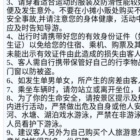
3
、请穿着适合运动的服装及防滑性能较
便及发生意外。不要在小摊小贩处购买
安全事故
,
并请注意您的身体健康，活动
应及时告知导游。
4
、出行时请携带好您的有效身份证件（
生证）以免给您的住宿、乘机、购票及
未能出示有效证件由此造成的损失由客
5
、客人需自行携带保管好自己的行李物
门窗以防被盗。
6
、如发生单男单女，所产生的房差由客
7
、乘坐车辆时，请勿站立或离开坐位，
8
、为了你的生命安全，请按景区提示及
内进行活动，严禁做出危及自身或他人
河、水塘、湖泊戏水游泳，严禁在非游
人员看护下游泳。
9
、建议客人另外为自己购买个人旅游意