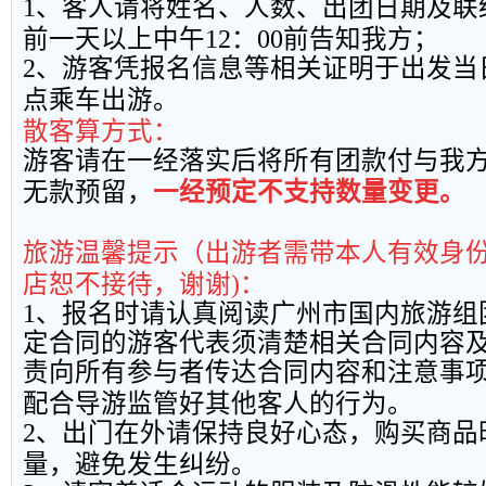
1
、客人请将姓名、人数、出团日期及联
前一天以上中午
12
：
00
前告知我方；
2
、游客凭报名信息等相关证明于出发当
点乘车出游。
散客算方式：
游客请在一经落实后将所有团款付与我
无款预留，
一经预定不支持数量变更。
旅游温馨提示（出游者需带本人有效身
店恕不接待，谢谢
)
：
1
、报名时请认真阅读广州市国内旅游组
定合同的游客代表须清楚相关合同内容
责向所有参与者传达合同内容和注意事
配合导游监管好其他客人的行为。
2
、出门在外请保持良好心态，购买商品
量，避免发生纠纷。