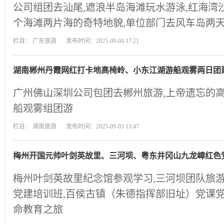
公司组团去汕尾,遮浪半岛海滩玩水游泳,红海湾沙
个海滩两片海的奇特地貌,单位部门去风车岛两
栏目：
广东旅游
发布时间：2025-09-04 17:21
湖南郴州丹霞网红打卡地高椅岭、小东江湖游船观雾两日团
广州佛山深圳公司包团去郴州旅游,上帝遗忘的高
船观雾组团游
栏目：
湖南旅游
发布时间：2025-09-03 13:47
梅州开国元帅叶剑英故里、三河坝、粤东井冈山九龙嶂红色
梅州叶剑英故里纪念馆参观学习,三河坝团队旅
党建培训班,百侯古镇（朱德指挥部旧址）党课党
命教育之旅