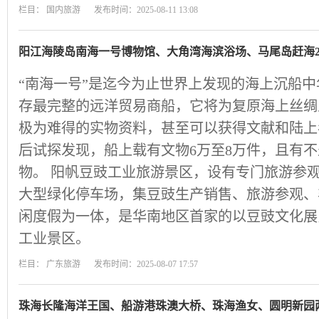
栏目：
国内旅游
发布时间：2025-08-11 13:08
阳江海陵岛南海一号博物馆、大角湾海滨浴场、马尾岛赶海
“南海一号”是迄今为止世界上发现的海上沉船中
存最完整的远洋贸易商船，它将为复原海上丝绸
极为难得的实物资料，甚至可以获得文献和陆上
后试探发现，船上载有文物6万至8万件，且有
物。 阳帆豆豉工业旅游景区，设有专门旅游参
大型绿化停车场，集豆豉生产销售、旅游参观、
闲度假为一体，是华南地区首家的以豆豉文化展
工业景区。
栏目：
广东旅游
发布时间：2025-08-07 17:57
珠海长隆海洋王国、船游港珠澳大桥、珠海渔女、圆明新园