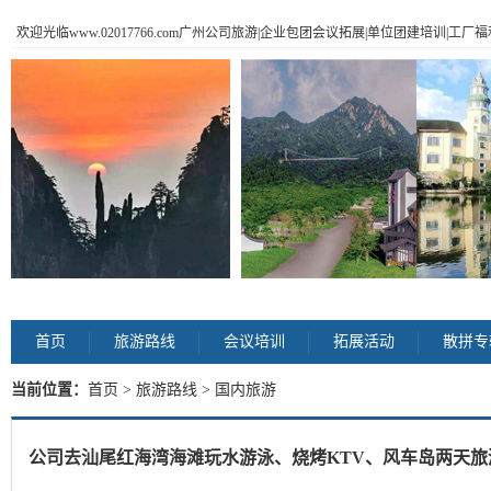
欢迎光临www.02017766.com广州公司旅游|企业包团会议拓展|单位团建培训|工
首页
旅游路线
会议培训
拓展活动
散拼专
当前位置：
首页
>
旅游路线
> 国内旅游
公司去汕尾红海湾海滩玩水游泳、烧烤KTV、风车岛两天旅