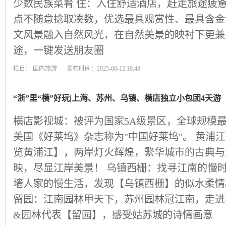
少数民族菜肴 住：入住舒适酒店，赶走旅途疲惫
点不随意捻取凑数，优选最具观赏性、最具含金
文风景融入自然风光，在自然美景的映衬下更兼
途，一键发送朋友圈
栏目：
国内旅游
发布时间：2025-08-12 18:48
“浙”里“横”好玩|上海、苏州、乌镇、横店独立小包团4天游
横店影视城：被评为国家5A级景区，全球规模最
美国《好莱坞》杂志称为"中国好莱坞"。 黄浦
览黄浦江】，两岸灯火辉煌，繁华城市的古典与
映，尽显江岸美景！ 乌镇西栅：找寻江南的慢
墙人家的慢生活，发现【乌镇西栅】的似水柔情
留园：江南园林甲天下，苏州园林冠江南，走进
&园林代表【留园】，感受姑苏城的诗情画意