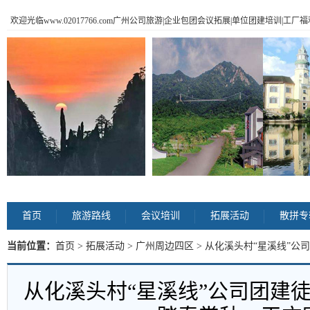
欢迎光临www.02017766.com广州公司旅游|企业包团会议拓展|单位团建培训|工
首页
旅游路线
会议培训
拓展活动
散拼专
当前位置：
首页
>
拓展活动
>
广州周边四区
> 从化溪头村“星溪线”
方案 内容
从化溪头村“星溪线”公司团建