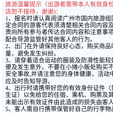
旅游温馨提示（出游者需带本人有效身
店恕不接待，谢谢
)
：
1
、报名时请认真阅读广州市国内旅游组
定合同的游客代表须清楚相关合同内容
责向所有参与者传达合同内容和注意事
配合导游监管好其他客人的行为。
2
、出门在外请保持良好心态，购买商品
量，避免发生纠纷。
3
、请穿着适合运动的服装及防滑性能较
便及发生意外。不要在小摊小贩处购买
安全事故
,
并请注意您的身体健康，活动
应及时告知导游。
4
、出行时请携带好您的有效身份证件（
生证）以免给您的住宿、乘机、购票及
未能出示有效证件由此造成的损失由客
5
、客人需自行携带保管好自己的行李物