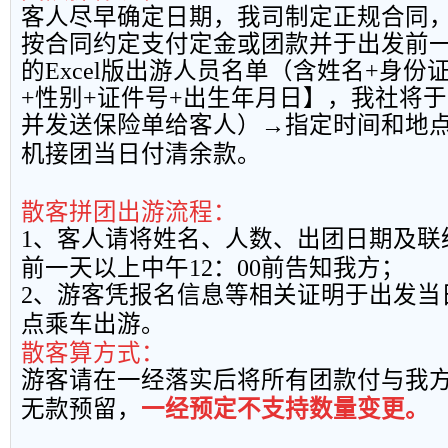
客人尽早确定日期，我司制定正规合同
按合同约定支付定金或团款并于出发前
的
Excel
版出游人员名单（含姓名
+
身份
+
性别
+
证件号
+
出生年月日】，我社将于
并发送保险单给客人）→指定时间和地
机接团当日付清余款。
散客拼团出游流程：
1
、客人请将姓名、人数、出团日期及联
前一天以上中午
12
：
00
前告知我方；
2
、游客凭报名信息等相关证明于出发当
点乘车出游。
散客算方式：
游客请在一经落实后将所有团款付与我
无款预留，
一经预定不支持数量变更。