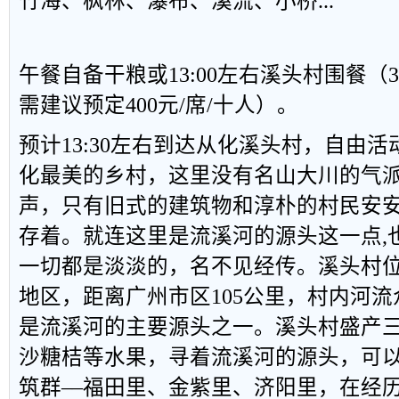
竹海、枫林、瀑布、溪流、小桥...
午餐自备干粮或13:00左右溪头村围餐（3
需建议预定400元/席/十人）。
预计13:30左右到达从化溪头村，自由
化最美的乡村，这里没有名山大川的气
声，只有旧式的建筑物和淳朴的村民安
存着。就连这里是流溪河的源头这一点,
一切都是淡淡的，名不见经传。溪头村
地区，距离广州市区105公里，村内河流
是流溪河的主要源头之一。溪头村盛产
沙糖桔等水果，寻着流溪河的源头，可
筑群––福田里、金紫里、济阳里，在经