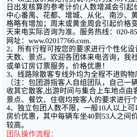
日出发核算的参考计价
(
人数增减会引起
中心番禺、花都、增城、从化、南沙、
格略有增加；周末或黄金周会引起价格
天来电实际咨询为准。服务热线：
020-8
网址：
www.02017766.com.
2
、所有行程可按您的要求进行个性化设
天数、景点。欢迎各团体来电咨询，我
或单订房订票服务，价格优惠！
3
、线路除散客专线外均为全程不进购物
（注：包团游指客人自组团队，自己一
收其它散客
,
出游时间与集合上车地点由
景点、餐饮、住宿均按客人的要求进行
4
、独立包团人数不限，一般
10
人以上可
房价优惠，其中每辆车坐
40
到
53
人之间
较高。
团队操作流程：