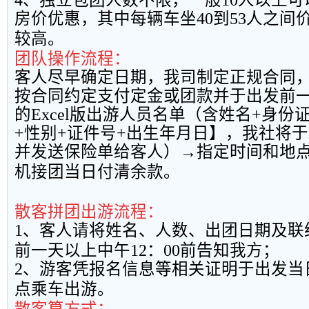
4
、独立包团人数不限，一般
10
人以上可
房价优惠，其中每辆车坐
40
到
53
人之间
较高。
团队操作流程：
客人尽早确定日期，我司制定正规合同
按合同约定支付定金或团款并于出发前
的
Excel
版出游人员名单（含姓名
+
身份
+
性别
+
证件号
+
出生年月日】，我社将于
并发送保险单给客人）→指定时间和地
机接团当日付清余款。
散客拼团出游流程：
1
、客人请将姓名、人数、出团日期及联
前一天以上中午
12
：
00
前告知我方；
2
、游客凭报名信息等相关证明于出发当
点乘车出游。