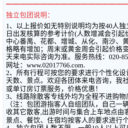
━━━━━━━━━━━━━━━━━
独立包团说明：
1
、以上报
价如无特别说明均为按
40
人独
日出发核算的参考计价
(
人数增减会引起
中心番禺、花都、增城、从化、南沙、
格略有增加；周末或黄金周会引起价格
天来电实际咨询为准。服务热线：
020-8
网址：
www.02017766.com.
2
、所有行程可按您的要求进行个性化设
天数、景点。欢迎各团体来电咨询，我
或单订房订票服务，价格优惠！
3
、线路除散客专线外均为全程不进购物
（注：包团游指客人自组团队，自己一
收其它散客
,
出游时间与集合上车地点由
景点、餐饮、住宿均按客人的要求进行