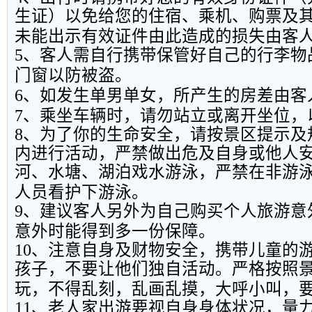
生证）以免给您的住宿、乘机、购票及
未能出示有效证件由此造成的损失由客
5
、客人需自行携带保管好自己的行李物
门窗以防被盗。
6
、如发生单男单女，所产生的房差由客
7
、乘坐车辆时，请勿站立或离开坐位，
8
、为了你的生命安全，请按景区提示及
内进行活动，严禁做出危及自身或他人
河、水塘、湖泊戏水游泳，严禁在非游
人员看护下游泳。
9
、建议客人另外为自己购买个人旅游意
意外时能得到多一份保障。
10
、注意自身及财物安全，携带儿童的
孩子，不要让他们独自活动。严格按照
玩，不得乱刻，乱画乱摸，大呼小叫，
11
、老人家出游要视自身身体状况，量