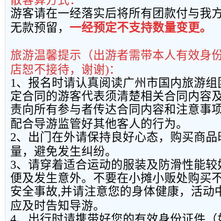
散客算方式：
游客请在一经落实后将所有团款付与我
无款预留，
一经预定不支持数量变更。
旅游温馨提示（出游者需带本人有效身
店恕不接待，谢谢
)
：
1
、报名时请认真阅读广州市国内旅游组
定合同的游客代表须清楚相关合同内容
责向所有参与者传达合同内容和注意事
配合导游监管好其他客人的行为。
2
、出门在外请保持良好心态，购买商品
量，避免发生纠纷。
3
、请穿着适合运动的服装及防滑性能较
便及发生意外。不要在小摊小贩处购买
安全事故
,
并请注意您的身体健康，活动
应及时告知导游。
4
、出行时请携带好您的有效身份证件（