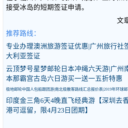
接受冰岛的短期签证申请。
文
推荐路线：
专业办理澳洲旅游
签证
优惠|广州旅行社
大利亚
签证
云顶梦号星梦邮轮日本冲绳六天游|广州
本那霸宫古岛六日游买一送一五折特惠
极地邮轮中国人包船跟团游|南北极散客路线汇总报价表|2019年环球
印度金三角6天4晚直飞经典游【深圳去
港可逗留，限4月23日团期】