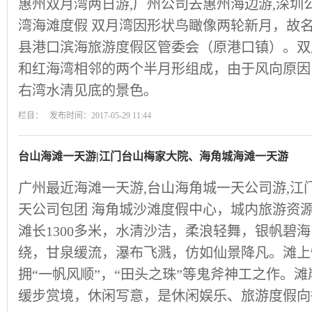
惠州双月湾两日游,广州公司去惠州海边游,深圳
湾海滩度假 双月湾因形状鸟瞰像两轮新月，故
县港口滨海旅游度假区管委会（原港口镇）。双
和红海湾相邻的两个半月形组成，由于风向原因
右湾水清见底的景色。
栏目： 发布时间：2017-05-29 11:44
台山海滩一天游|江门台山梅家大院、海角城海滩一天游
广州最近海滩一天游,台山海角城一天公司游,江
天公司包团 海角城沙滩度假中心，城内旅游资
滩长1300多米，水清沙洁，柔浪轻舞，银帆碧
绕，甘泉缓流，瀑布飞溅，仿如仙景降凡。滩上
拥“一帆风顺”，“田头之珠”等鬼斧神工之作。
缓步赏境，休闲写意，是休闲娱乐、旅游度假向