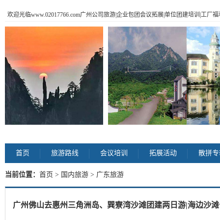
欢迎光临www.02017766.com广州公司旅游|企业包团会议拓展|单位团建培训|工
首页
旅游路线
会议培训
拓展活动
散拼专
当前位置：
首页
>
国内旅游
> 广东旅游
广州佛山去惠州三角洲岛、巽寮湾沙滩团建两日游|海边沙