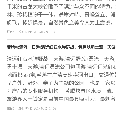
千米的古龙大峡谷赋予了漂流与众不同的特色，
林、珍稀植物于一体，悬崖对峙、奇峰耸立、滩
艇飞，移步换景，自然景色之美令人为止震撼。
栏目： 发布时间：2017-05-24 15:35
黄腾峡漂流一日游|清远红石水弹野战、黄腾峡勇士漂一天游
清远红石水弹野战一天游,清远野战+漂流一天游,
勇士漂一天游,清远漂流公司包团游 清远远光红
地面积660亩,坐落在广清高速横河出口，交通
型户外、野外、亲子为主题的公园，也是一家以
为产品的专业服务机构。 黄腾峡景区水质一流
旅游界人士锁定是目前中国最具吸引力、最刺激
栏目： 发布时间：2017-05-24 14:59