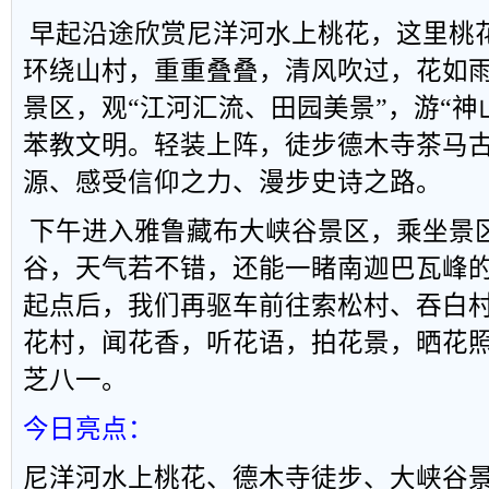
早起沿途欣赏尼洋河水上桃花，这里桃
环绕山村，重重叠叠，清风吹过，花如
景区，观“江河汇流、田园美景”，游“神
苯教文明。轻装上阵，徒步德木寺茶马
源、感受信仰之力、漫步史诗之路。
下午进入雅鲁藏布大峡谷景区，乘坐景
谷，天气若不错，还能一睹南迦巴瓦峰
起点后，我们再驱车前往索松村、吞白
花村，闻花香，听花语，拍花景，晒花
芝八一。
今日亮点：
尼洋河水上桃花、德木寺徒步、大峡谷