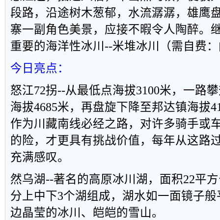
段路，沿途树木葱郁，水流潺潺，雄鹰
寨一副角色美景，应接不暇令人陶醉。
重要的海洋性冰川
--
米堆冰川（需自费：
今日亮点：
怒江
72
拐
--
从最低点海拔
3100
米，一路攀
海拔
4685
米，再盘旋下降至邦达镇海拔
4
作为川藏南线必经之路，对许多骑手或
的险，才更具有挑战价值，每年从这路
充满感叹。
然乌湖
--
著名的高原冰川湖，面积
22
平方
分上中下
3
个湖组成，湖水如一面镜子般
边晶莹的冰川、皑皑的雪山。