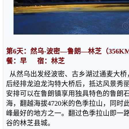
第
6
天：然乌
-
波密
—
鲁朗
—
林芝（
356K
餐：早
宿：林芝
从然乌出发经波密、古乡湖过通麦大桥
后经排龙迫龙沟特大桥后，抵达风景秀
安排可以在鲁朗镇享用独具特色的鲁朗
海，翻越海拔
4720
米的色季拉山，同时
峰最好的地方之一。翻过色季拉山即一
谷的林芝县城。