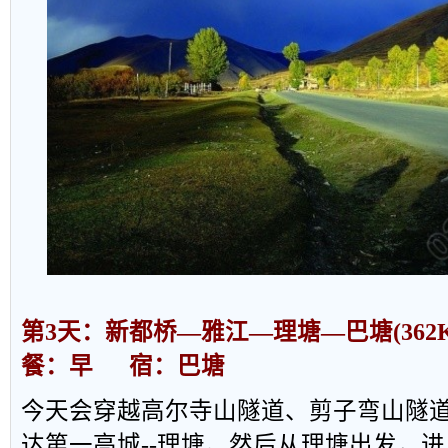
第
3
天：新都桥
—
雅江
—
理塘
—
巴塘
(36
餐：早
宿：巴塘
今天会穿越高尔寺山隧道、剪子弯山隧
达第一高城
--
理塘。然后从理塘出发，进