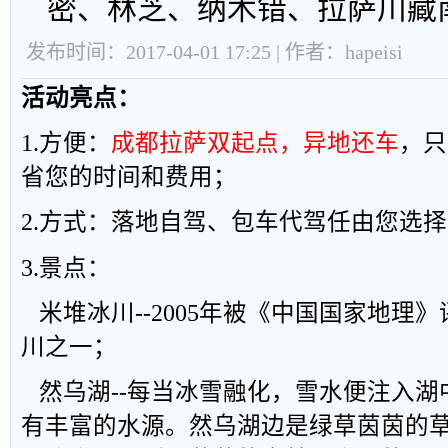
密、林芝、纳木错、拉萨川藏南
发布时间：2017-04-01 17:25 | 作者：hapeisi
活动亮点：
1.
方便：
成都拉萨双起点，异地还车
，只
省您的时间和费用；
2.
方式：落地自驾、包车代驾任由您选择
3.
景点：
米堆冰川
--2005
年被《中国国家地理》
川之一；
然乌湖
--
每当冰雪融化，雪水便注入湖
有丰富的水源。然乌湖边是绿草茵茵的