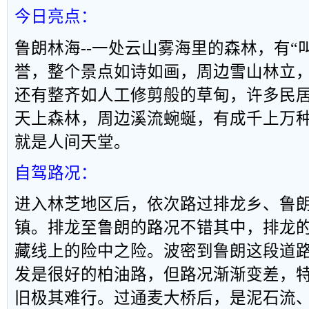
今日亮点：
鲁朗林海
--
一处云山雾海里的森林，有
“
誉，整个景点如诗如画，周边雪山林立
还有整齐如人工修剪般的草甸，许多民
天上森林，周边溪流蜿蜒，有成千上万
就是人间天堂。
自驾路况：
进入林芝地区后，依次路过排龙乡、鲁
镇。排龙至鲁朗的路况不错其中，排龙
藏线上的险中之险。波密到鲁朗这段道
发是很好的柏油路，但路况渐渐变差，
旧极其难行。过通麦大桥后，是泥石流