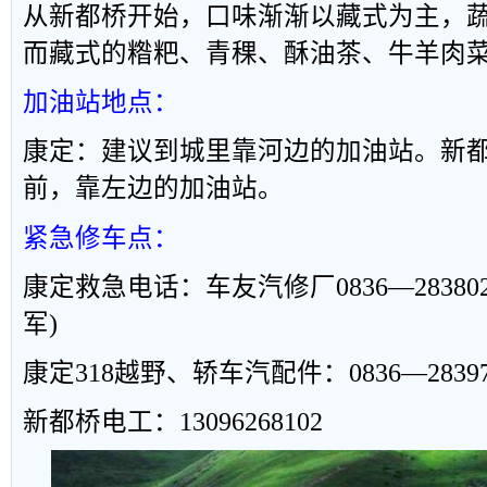
从新都桥开始，口味渐渐以藏式为主，
而藏式的糌粑、青稞、酥油茶、牛羊肉
加油站地点：
康定：建议到城里靠河边的加油站。新
前，靠左边的加油站。
紧急修车点：
康定救急电话：车友汽修厂
0836—28380
军
)
康定
318
越野、轿车汽配件：
0836—2839
新都桥电工：
13096268102