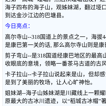
海子四布的海子山，观姊妹湖，翻过垭
到达金沙江边的巴塘县。
今日亮点：
高尔寺山
--318
国道上的景点之一，海拔
4
是康巴第一关的话
,
那么高尔寺山则是康
剪子弯山
--
是
318
国道经康巴地区的最高
收眼底的意境，领略一番茶马古道的古
卡子拉山
--
卡子拉山说起来是山，但却感
是到了美丽的牧场，让人心旷神怡。
姐妹湖
--
海子山姊妹湖是川藏线上一颗耀
原最大的古冰川遗迹，以
“
稻城古冰帽
”