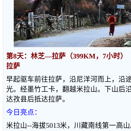
第
8
天：林芝
—
拉萨（
399KM
，
7
小时）
拉萨
早起驱车前往拉萨，沿尼洋河而上，沿
光。经墨竹工卡，翻越米拉山。下山后
达孜县后抵达拉萨。
今日亮点：
米拉山
--
海拔
5013
米，川藏南线第一高山