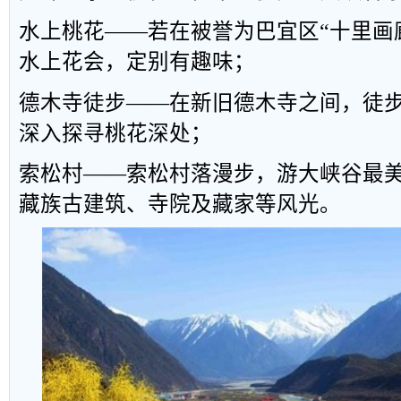
水上桃花
——
若在被誉为巴宜区
“
十里画
水上花会，定别有趣味；
德木寺徒步
——
在新旧德木寺之间，徒
深入探寻桃花深处；
索松村
——
索松村落漫步，游大峡谷最
藏族古建筑、寺院及藏家等风光。