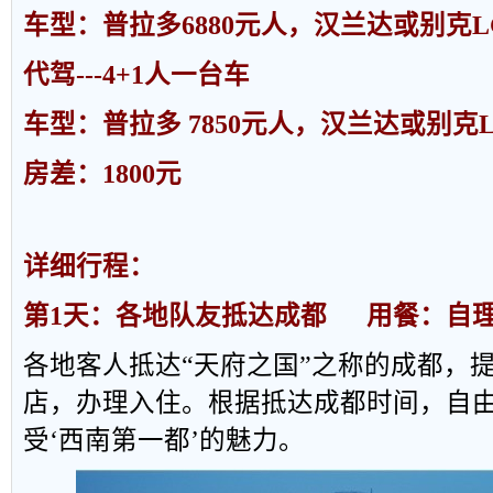
车型：普拉多
6880
元人，汉兰达或别克
L
代驾
---4+1
人一台车
车型：普拉多
7850
元人，汉兰达或别克
房差：
1800
元
详细行程：
第
1
天：各地队友抵达成都
用餐：自
各地客人抵达
“
天府之国
”
之称的成都，
店，办理入住。根据抵达成都时间，自
受
‘
西南第一都
’
的魅力。