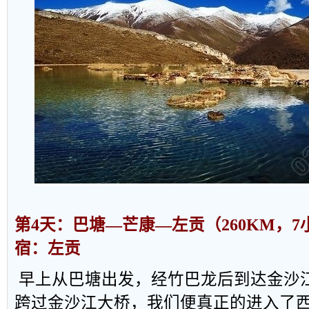
第
4
天：巴塘—芒康—左贡（
260KM
，
7
宿：左贡
早上从巴塘出发，经竹巴龙后到达金沙
跨过金沙江大桥，我们便真正的进入了