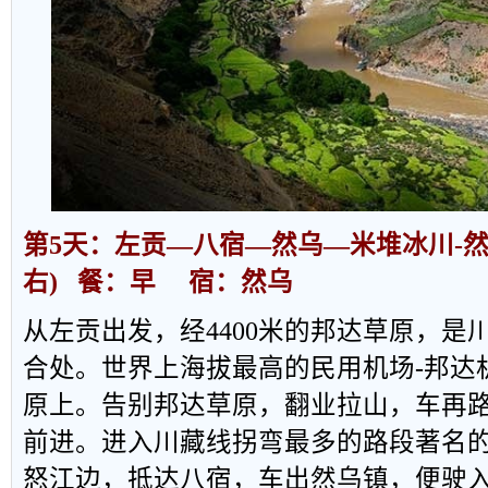
第
5
天：左贡
—
八宿
—
然乌
—
米堆冰川
-
右
)
餐：早
宿：然乌
从左贡出发，经
4400
米的邦达草原，是
合处。世界上海拔最高的民用机场
-
邦达
原上。告别邦达草原，翻业拉山，车再
前进。进入川藏线拐弯最多的路段著名
怒江边，抵达八宿，车出然乌镇，便驶