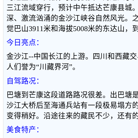
三江流域穿行，预计中午抵达芒康县城
深、激流汹涌的金沙江峡谷自然风光。
觉巴山
3911
米和海拔
5008
米的东达山，
今日亮点：
金沙江
--
中国长江的上游。四川和西藏交
人们誉为
“
川藏界河
”
。
自驾路况：
巴塘到芒康这段道路路况很差。出巴塘
沙江大桥后至海通兵站有一段极易塌方
变得稍好。沿途往来的藏民不少，还有
美食特产：