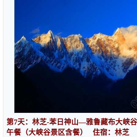
第
7
天：林芝
-
苯日神山
—
雅鲁藏布大峡
午餐（大峡谷景区含餐）
住宿：林芝