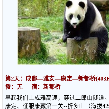
第
2
天：成都
—
雅安
—
康定
—
新都桥
(40
餐：无
宿：新都桥
早起我们上成雅高速，穿过二郎山隧道
康定、征服康藏第一关
--
折多山（海拔
42