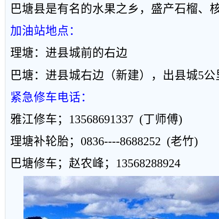
巴塘县是有名的水果之乡，盛产石榴、
加油站地点：
理塘：进县城前的右边
巴塘：进县城右边（新建），出县城
5
公
紧急修车电话：
雅江修车；
13568691337
(
丁师傅
)
理塘补轮胎；
0836----8688252
(
老竹
)
巴塘修车；赵农峰；
13568288924