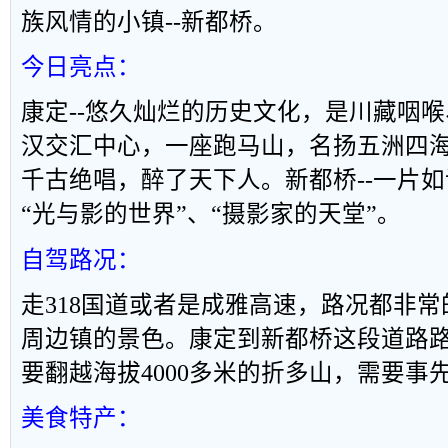
族风情的小镇
--
新都桥。
今日亮点：
康定
--
悠久灿烂的历史文化，是川藏咽喉
汉交汇中心，一座跑马山，名扬五洲四
千古绝唱，醉了天下人。新都桥
--
一片如
“
光与影的世界
”
、
“
摄影家的天堂
”
。
自驾路况：
走
318
国道或者是成雅高速，路况都非常
周边镇的景色。康定到新都桥这段道路
要翻越海拔
4000
多米的折多山，需要事
美食特产：