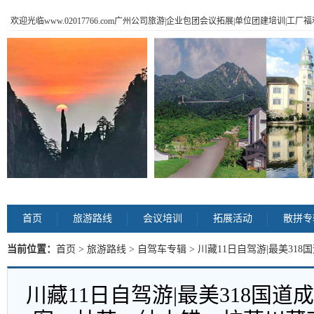
欢迎光临www.02017766.com广州公司旅游|企业包团会议拓展|单位团建培训|工
首页
旅游路线
会议培训
拓展活动
散拼专
当前位置：
首页
>
旅游路线
>
自驾车专辑
> 川藏11日自驾游|最美3
错、拉萨川藏南线11日自驾游 内容
川藏11日自驾游|最美318国