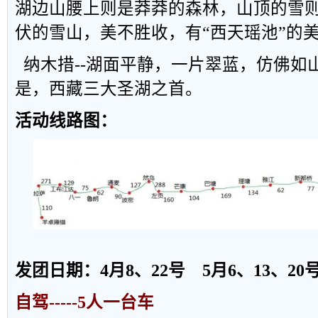
湖边山腰上则是莽莽的森林，山顶的雪
伏的雪山，美不胜收，有
“
西天瑶池
”
的
纳木措--湖面平静，一片翠蓝，仿佛如
是，西藏三大圣湖之首。
活动线路图：
发
团日期：
4
月
8
、
22
号
5
月
6
、
13
、
20
自驾
-----5
人一台车