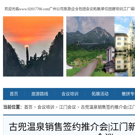
欢迎光临www.02017766.com广州公司旅游|企业包团会议拓展|单位团建培训|工
首页
旅游路线
会议培训
拓展活动
散拼专
当前位置：
首页
>
会议培训
>
江门会议
> 古兜温泉销售签约推介会|江
古兜温泉销售签约推介会|江门