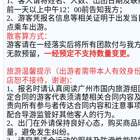
1
、客人请将姓名、人数、出团日期及联
前一天以上中午
12
：
00
前告知我方；
2
、游客凭报名信息等相关证明于出发当
点乘车出游。
散客算方式：
游客请在一经落实后将所有团款付与我
无款预留，
一经预定不支持数量变更。
旅游温馨提示（出游者需带本人有效身
店恕不接待，谢谢
)
：
1
、报名时请认真阅读广州市国内旅游组
定合同的游客代表须清楚相关合同内容
责向所有参与者传达合同内容和注意事
配合导游监管好其他客人的行为。
2
、出门在外请保持良好心态，购买商品
量，避免发生纠纷。