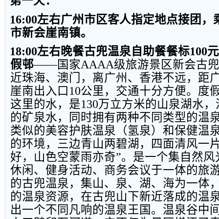
第一天
：
16:00
左右广州市区客人指定地点接团，
市新会崖南镇。
18:00
左右晚餐古兜温泉自助餐餐标
100
假邨
——国家
AAAA
级旅游景区新会古
近珠海、澳门，离广州、香港不远，距
崖南出入口
10
公里，交通十分方便。度
这里的水，是
130
万立方米的山泉湖水，
的矿泉水，同时拥有两种不同类型的温
类似的美容护肤温泉（氢泉）和保健温
的环境，三边青山两碧湖，四面清风一片
好，山色空蒙雨亦奇”。是一个集自然风
休闲、健身活动、商务会议于一体的旅
的古兜温泉，集山、泉、湖、海为一体
的温泉资源，在古兜山下新近落成的温
出一个不同凡响的温泉王国。温泉谷中