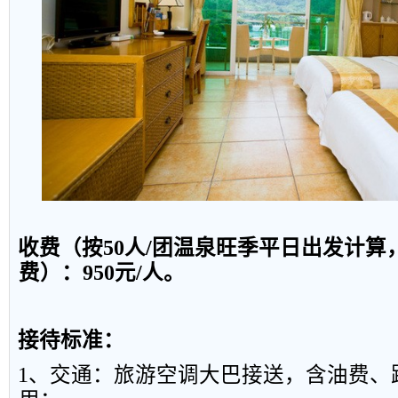
收费（按
50
人
/
团
温泉旺季平日
出发
计算
费）：
950
元
/
人。
接待标准：
1
、交通：旅游空调大巴接送，含油费、