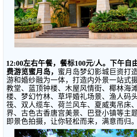
12:00
左右午餐，餐标
100
元
/
人。下午自
费游览
蜜月岛，
蜜月岛梦幻影城巨资打
游和婚纱融为一体，打造内外景一站式
教堂、蓝顶钟楼、木屋风情街、椰林海
楼、梦幻竹林、草坪婚礼场景、渔人码
筏、双人缆车、荷兰风车、夏威夷吊床
界、古色古香唐宫美景、巴登小镇等主
即景色拍摄，让你轻松而来，满意而归