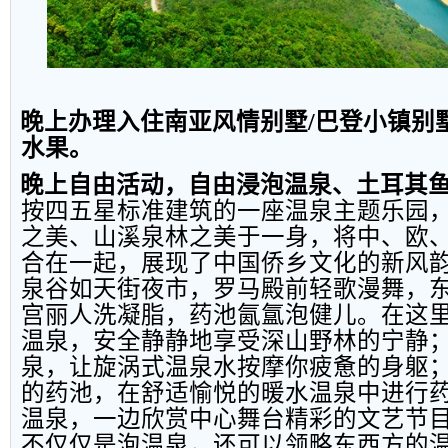
晚上办理入住南亚风情别墅
/
巴登小镇别
水果。
晚上自由活动，自由浸泡温泉、土耳其
按四五星标准建筑的一座温泉主题乐园
之美、山溪泉林之美于一身，将中、欧
合在一起，展现了中国侨乡文化的新风
泉谷如天街夜市，罗马殿前轻歌漫舞，
宫丽人洗凝脂，药池氤氲泡健儿。在这
温泉，安全静静地享受深山野林的宁静
泉，让旋涡式温泉水按摩你疲惫的身躯
的药池，在舒适愉悦的暖水温泉中进行
温泉，一边欣赏中心舞台精彩的文艺节
不仅仅是泡温泉，还可以领略东西方的