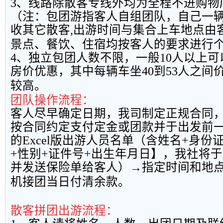
3
、线路除散客专线外均为全程不进购物
（注：包团游指客人自组团队，自己一
收其它散客
,
出游时间与集合上车地点由
景点、餐饮、住宿均按客人的要求进行
4
、独立包团人数不限，一般
10
人以上可
房价优惠，其中每辆车坐
40
到
53
人之间
较高。
团队操作流程：
客人尽早确定日期，我司制定正规合同
按合同约定支付定金或团款并于出发前
的
Excel
版出游人员名单（含姓名
+
身份
+
性别
+
证件号
+
出生年月日】，我社将于
并发送保险单给客人）→指定时间和地
机接团当日付清余款。
散客拼团出游流程：