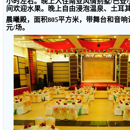
小时左右。晚上入住南亚风情别墅
/
巴登
间欢迎水果。晚上自由浸泡温泉、土耳
晨曦殿，面积
805
平方米，带舞台和音响
元
/
场。