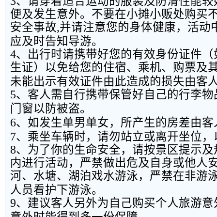
3
、请穿着适合运动的服装及防滑性能较
便及发生意外。不要在小摊小贩处购买
安全事故
,
并请注意您的身体健康，活动
应及时告知导游。
4
、出行时请携带好您的有效身份证件（
生证）以免给您的住宿、乘机、购票及
未能出示有效证件由此造成的损失由客
5
、客人需自行携带保管好自己的行李物
门窗以防被盗。
6
、如发生单男单女，所产生的房差由客
7
、乘坐车辆时，请勿站立或离开坐位，
8
、为了你的生命安全，请按景区提示及
内进行活动，严禁做出危及自身或他人
河、水塘、湖泊戏水游泳，严禁在非游
人员看护下游泳。
9
、建议客人另外为自己购买个人旅游意