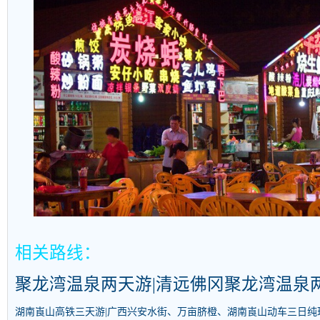
相关路线：
聚龙湾
温泉两天游|清远佛冈
聚龙湾
温泉
湖南崀山高铁三天游|广西兴安水街、万亩脐橙、湖南崀山动车三日纯