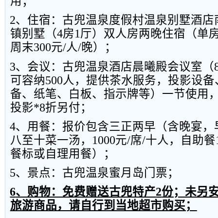
用；
2
、住宿：古兜温泉度假村温泉别墅酒店
镇别墅（
4
房
1
厅）双人房两晚住宿（单
周末
300
元
/
人
/
晚）；
3
、会议：古兜温泉酒店晨曦殿会议室（
可容纳
500
人，提供茶水服务，投影设备
备、纸笔、白板、指示牌等）一节使用
投影
*8
折另付；
4
、用餐：报价包含三正两早（含晚宴，
八至十菜一汤，
1000
元
/
席
/
十人，自助餐
餐标或自理用餐）；
5
、景点：古兜温泉蜜月岛门票；
6
、购物：免费赠送古兜特产
2
份；未另
旅游商品，请自行到当地超市购买；